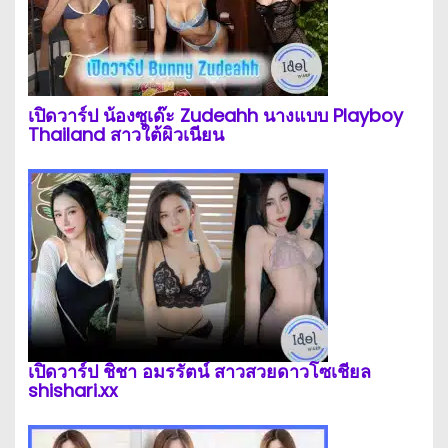
เปิดวาร์ป น้องซูเด๊ะ Zudeahh นางแบบ Playboy
Thailand สาวใต้ผิวเนียน
เปิดวาร์ป ชิชา อมรรัตน์ สาวสวยดาวโซเชียล
shishari.xx