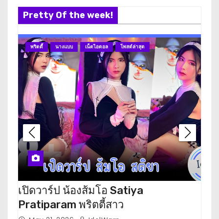
Pretty Of the week!
พริตตี้
นางแบบ
เน็ตไอดอล
โพสต์ล่าสุด
นา
เปิดวาร์ป น้องส้มโอ Satiya
เปิ
Pratiparam พริตตี้สาว
โห