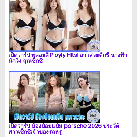
เปิดวาร์ป พลอยลี่ Ployly Hitsi สาวสวยดีกรี นางฟ้า
นักวิ่ง สุดเซ็กซี่
เปิดวาร์ป น้องป๋อมแป๋ม porsche 2026 ประวัติ
สาวเซ็กซี่เจ้าของรถหรู