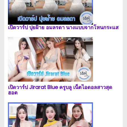
เปิดวาร์ป ปุยฝ้าย อมลรดา นางแบบจากโหนกระแส
เปิดวาร์ป Jirarat Blue ครูบลู เน็ตไอดอลสาวสุด
ฮอต