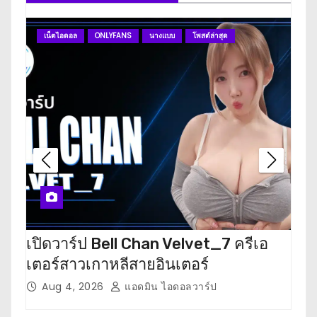
n
เน็ตไอดอล
ONLYFANS
นางแบบ
โพสต์ล่าสุด
ดา
a
v
i
g
a
t
i
เปิดวาร์ป Bell Chan Velvet_7 ครีเอ
เปิ
o
เตอร์สาวเกาหลีสายอินเตอร์
นัก
n
Aug 4, 2026
แอดมิน ไอดอลวาร์ป
J