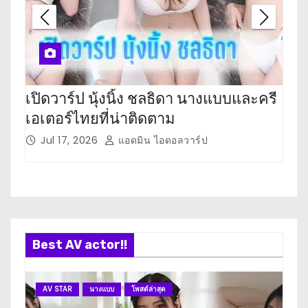
เปิดวาร์ป นุ้งนิ้ง ชลธิดา นางแบบและครี
เปิ
เอเตอร์ไทยที่น่าติดตาม
เตอ
Jul 17, 2026
แอดมิน ไอดอลวาร์ป
J
Best AV actor!!
AV STAR
นางแบบ
โพสต์ล่าสุด
A