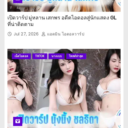
เปิดวาร์ป มู่หลาน เสกพร อดีตไอดอลสู่นักแสดง GL
ที่น่าติดตาม
Jul 27, 2026
แอดมิน ไอดอลวาร์ป
เน็ตไอดอล
TIKTOK
นางแบบ
โพสต์ล่าสุด