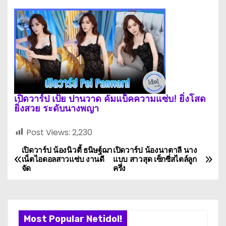
เปิดวาร์ป เป้ย ปานวาด คัมแบ็คความแซ่บ! ยิ่งโสด
ยิ่งสวย ระดับนางพญา
Post Views:
2,230
เปิดวาร์ป น้องนิวตี้ ธนิษฐ์ฌา
เปิดวาร์ป น้องนาตาลี นาง
P
เน็ตไอดอลสาวแซ่บ งานดี
แบบ สาวสุด เซ็กซี่สไตล์ลูก
จัด
ครึ่ง
o
s
t
Most Popular Netidol!