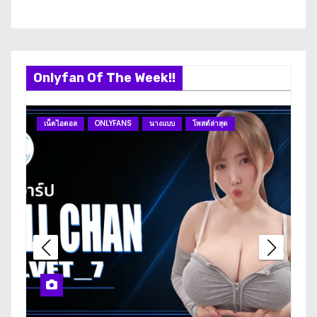
Onlyfan Of The Week!!
เน็ตไอดอล
ONLYFANS
นางแบบ
โพสต์ล่าสุด
O