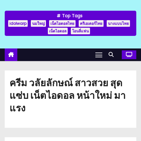
Top Tags
idolwarp
นมใหญ่
เน็ตไอดอลไทย
ครีเอเตอร์ไทย
นางแบบไทย
เน็ตไอดอล
โอนลี่แฟน
ครีม วลัยลักษณ์ สาวสวย สุด
แซ่บ เน็ตไอดอล หน้าใหม่ มา
แรง