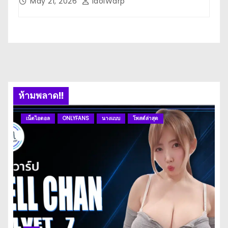
May 21, 2026
IdolWarp
M
ห้ามพลาด!!
เน็ตไอดอล
ONLYFANS
นางแบบ
โพสต์ล่าสุด