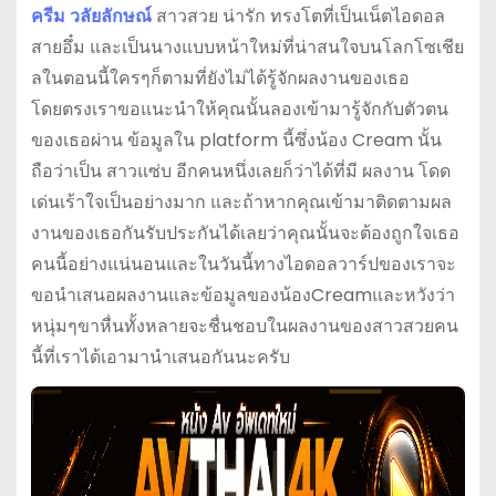
ครีม วลัยลักษณ์
สาวสวย น่ารัก ทรงโตที่เป็นเน็ตไอดอล
สายอึ๋ม และเป็นนางแบบหน้าใหม่ที่น่าสนใจบนโลกโซเชีย
ลในตอนนี้ใครๆก็ตามที่ยังไม่ได้รู้จักผลงานของเธอ
โดยตรงเราขอแนะนำให้คุณนั้นลองเข้ามารู้จักกับตัวตน
ของเธอผ่าน ข้อมูลใน platform นี้ซึ่งน้อง Cream นั้น
ถือว่าเป็น สาวแซ่บ อีกคนหนึ่งเลยก็ว่าได้ที่มี ผลงาน โดด
เด่นเร้าใจเป็นอย่างมาก และถ้าหากคุณเข้ามาติดตามผล
งานของเธอกันรับประกันได้เลยว่าคุณนั้นจะต้องถูกใจเธอ
คนนี้อย่างแน่นอนและในวันนี้ทางไอดอลวาร์ปของเราจะ
ขอนำเสนอผลงานและข้อมูลของน้องCreamและหวังว่า
หนุ่มๆขาหื่นทั้งหลายจะชื่นชอบในผลงานของสาวสวยคน
นี้ที่เราได้เอามานำเสนอกันนะครับ