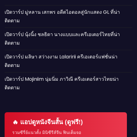
เปิดวาร์ป มู่หลาน เสกพร อดีตไอดอลสู่นักแสดง GL ที่น่า
ติดตาม
เปิดวาร์ป นุ้งนิ้ง ชลธิดา นางแบบและครีเอเตอร์ไทยที่น่า
ติดตาม
เปิดวาร์ป มลิษา สว่างงาม Lalaririi ครีเอเตอร์แฟชั่นน่า
ติดตาม
เปิดวาร์ป Mojiniim นุ่มนิ่ม ภาวิณี ครีเอเตอร์สาวไทยน่า
ติดตาม
🔥 แอปดูหนังจีนสั้น (ดูฟรี!)
รวมซีรี่ย์แนวตั้ง มินิซีรีส์จีน ฟินเต็มจอ