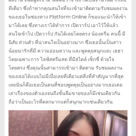
ทีเดียว ซึ่งถ้าหากคุณสนใจที่จะเข้ามาติดตามรับชมผลงาน
ของเธอในช่องทาง Platform Online ก็ขอแนะนำให้เข้า
มาได้เลย ซึ่งทางเราได้ทำการ เปิดวาร์ป เอาไว้ให้แล้ว
สนใจเข้าไป เปิดวาร์ป กันได้เลยโดยตรง น้องครีม คนนี้ มี
นิสัย ส่วนตัว ที่น่าสนใจเป็นอย่างมาก ซึ่งเธอนั้นเป็นสาว
น้อยน่ารักที่มี ความอ่อนหวาน และพูดคุยสนุกและ เฮฮา
โดยเฉพาะการ ไลฟ์สตรีมสด ที่มีสไตล์ เซ็กซี่ ด้วยใจ
โดยตรง ซึ่งคุณนั้นสามารถเข้ามา ติดตาม รับชมผลงาน
ของเธอได้แบบไม่มีเบื่อเลยทีเดียวแต่สิ่งที่สำคัญมากที่สุด
เลยนั่นก็คือเธอเป็นคนที่ชอบพูดคุยเป็นอย่างมากเธอเคย
เล่าเรื่องของตัวเองจนถึงขั้นลืมขายของก็มีเช่นเดียวกัน
ถือว่าเป็นอะไรที่ตลกมากแต่ก็สนุกมากเช่นเดียวกัน