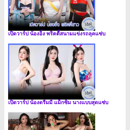
เปิดวาร์ป น้องอิ้ง พริตตี้สนามแข่งรถลุคแซ่บ
เปิดวาร์ป น้องดรีมมี่ แม็กซิม นางแบบสุดแซ่บ