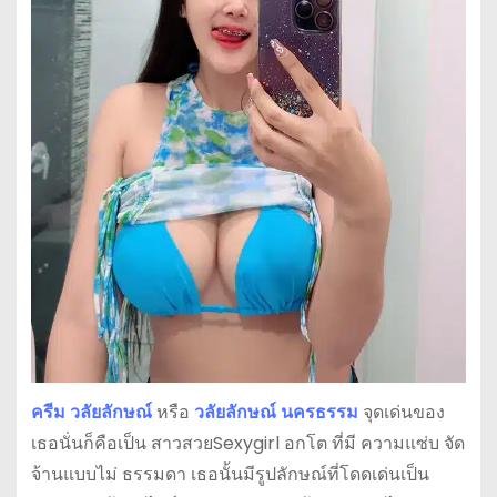
ครีม วลัยลักษณ์
หรือ
วลัยลักษณ์ นครธรรม
จุดเด่นของ
เธอนั่นก็คือเป็น สาวสวยSexygirl อกโต ที่มี ความแซ่บ จัด
จ้านแบบไม่ ธรรมดา เธอนั้นมีรูปลักษณ์ที่โดดเด่นเป็น