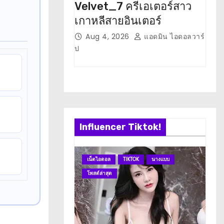
Velvet_7 ครีเอเตอร์สาว
ภาว
เกาหลีสายอินเตอร์
ติด
Aug 4, 2026
แอดมิน ไอดอลวาร์
J
ป
ป
Influencer Tiktok!
เน็ตไอดอล
TIKTOK
นางแบบ
เน
โพสต์ล่าสุด
โพ