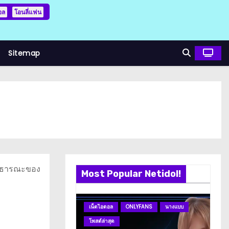
อล
โอนลี่แฟน
Sitemap
ูลสาธารณะของ
Most Popular Netidol!
เน็ตไอดอล
ONLYFANS
นางแบบ
ดา
โพสต์ล่าสุด
โพ