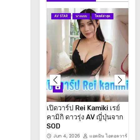
AV STAR
นางแบบ
โพสต์ล่าสุด
A
เปิดวาร์ป Rei Kamiki เรย์
เปิ
คามิกิ ดาวรุ่ง AV ญี่ปุ่นจาก
เรน
SOD
M
Jun 4, 2026
แอดมิน ไอดอลวาร์