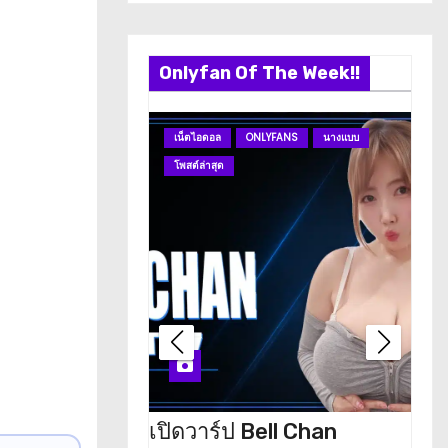
Onlyfan Of The Week!!
เน็ตไอดอล
ONLYFANS
นางแบบ
O
โพสต์ล่าสุด
โพ
เปิดวาร์ป Bell Chan
เปิด