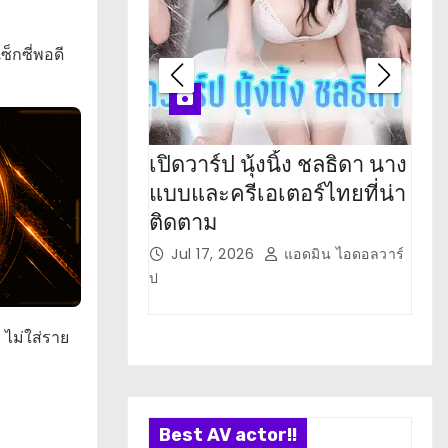
็กซี่พอดี
เปิดวาร์ป นุ้งนิ้ง ชลธิดา นาง
เปิ
แบบและครีเอเตอร์ไทยที่น่า
Lala
ติดตาม
น่า
Jul 17, 2026
แอดมิน ไอดอลวาร์
J
ป
วาร์ป
 ไม่ใส่ราย
Best AV actor!!