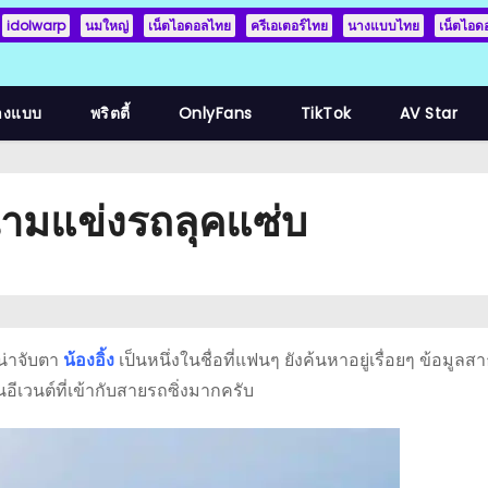
idolwarp
นมใหญ่
เน็ตไอดอลไทย
ครีเอเตอร์ไทย
นางแบบไทย
เน็ตไอด
างแบบ
พริตตี้
OnlyFans
TikTok
AV Star
้สนามแข่งรถลุคแซ่บ
น่าจับตา
น้องอิ้ง
เป็นหนึ่งในชื่อที่แฟนๆ ยังค้นหาอยู่เรื่อยๆ ข้อม
ีเวนต์ที่เข้ากับสายรถซิ่งมากครับ