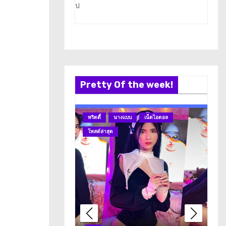
ป
Pretty Of the week!
พริตตี้
นางแบบ
เน็ตไอดอล
นา
โพสต์ล่าสุด
โพ