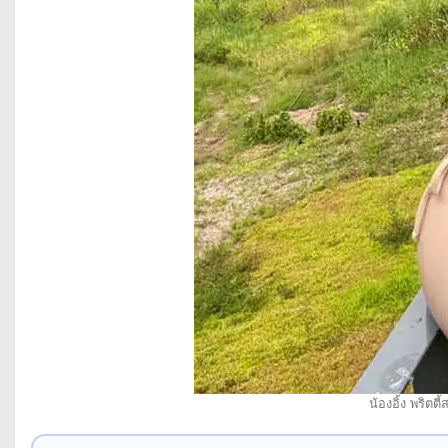
น้องอิ้ง พริต