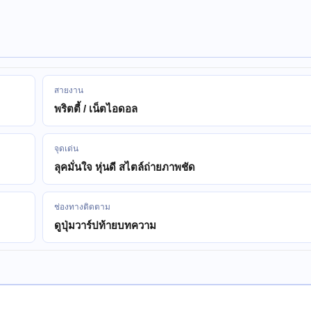
สายงาน
พริตตี้ / เน็ตไอดอล
จุดเด่น
ลุคมั่นใจ หุ่นดี สไตล์ถ่ายภาพชัด
ช่องทางติดตาม
ดูปุ่มวาร์ปท้ายบทความ