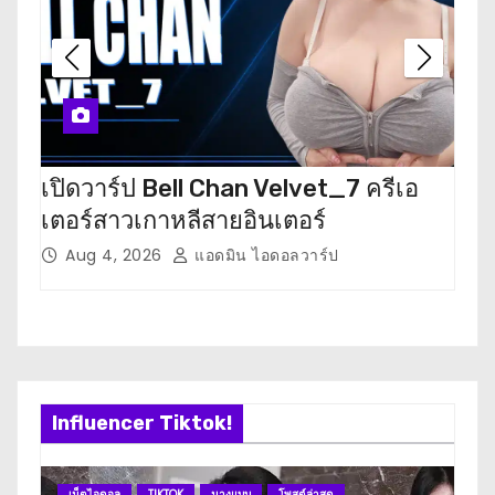
เปิดวาร์ป Bell Chan Velvet_7 ครีเอ
เปิด
เตอร์สาวเกาหลีสายอินเตอร์
เตอ
Aug 4, 2026
แอดมิน ไอดอลวาร์ป
J
Influencer Tiktok!
เน็ตไอดอล
TIKTOK
นางแบบ
โพสต์ล่าสุด
เน