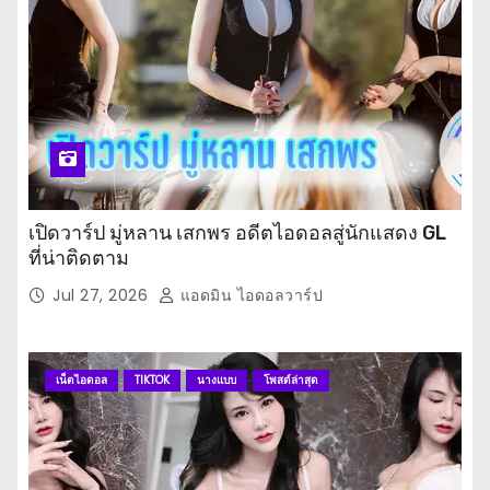
เปิดวาร์ป มู่หลาน เสกพร อดีตไอดอลสู่นักแสดง GL
ที่น่าติดตาม
Jul 27, 2026
แอดมิน ไอดอลวาร์ป
เน็ตไอดอล
TIKTOK
นางแบบ
โพสต์ล่าสุด