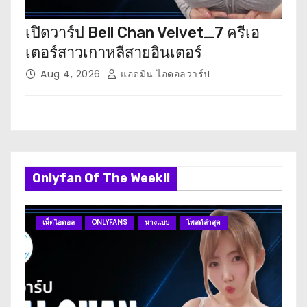
i
เปิดวาร์ป Bell Chan Velvet_7 ครีเอ
เปิ
o
เตอร์สาวเกาหลีสายอินเตอร์
นัก
n
Aug 4, 2026
แอดมิน ไอดอลวาร์ป
J
Onlyfan Of The Week!!
เน็ตไอดอล
ONLYFANS
นางแบบ
โพสต์ล่าสุด
O