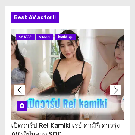
Best AV actor!!
AV STAR
นางแบบ
โพสต์ล่าสุด
A
เปิดวาร์ป Rei Kamiki เรย์ คามิกิ ดาวรุ่ง
เปิ
AV ญี่ปุ่นจาก SOD
ตะ ด