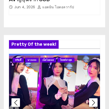
Jun 4, 2026
แอดมิน ไอดอลวาร์ป
M
Pretty Of the week!
พริตตี้
นางแบบ
เน็ตไอดอล
โพสต์ล่าสุด
นา