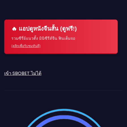
🔥 แอปดูหนังจีนสั้น (ดูฟรี!)
รวมซีรี่ย์แนวตั้ง มินิซีรีส์จีน ฟินเต็มจอ
(คลิกเพื่อรับชมทันที)
เข้า SBOBET ไม่ได้