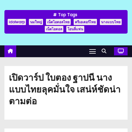
Top Tags
idolwarp
นมใหญ่
เน็ตไอดอลไทย
ครีเอเตอร์ไทย
นางแบบไทย
เน็ตไอดอล
โอนลี่แฟน
เปิดวาร์ป ใบตอง ฐาปนี นาง
แบบไทยลุคมั่นใจ เสน่ห์ชัดน่า
ตามต่อ