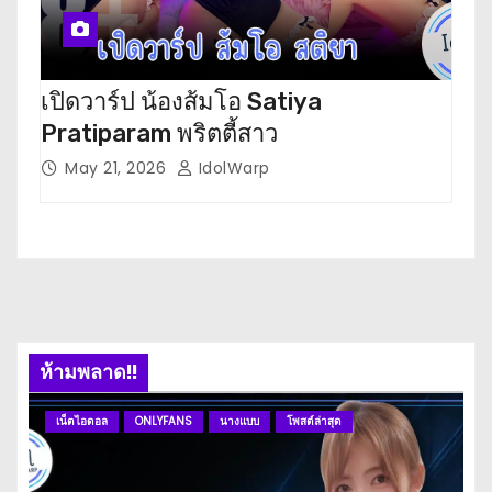
เปิดวาร์ป น้องส้มโอ Satiya
เปิ
Pratiparam พริตตี้สาว
โห
May 21, 2026
IdolWarp
M
ห้ามพลาด!!
เน็ตไอดอล
ONLYFANS
นางแบบ
โพสต์ล่าสุด