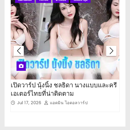
เปิดวาร์ป นุ้งนิ้ง ชลธิดา นางแบบและครี
เปิ
เอเตอร์ไทยที่น่าติดตาม
เตอ
Jul 17, 2026
แอดมิน ไอดอลวาร์ป
J