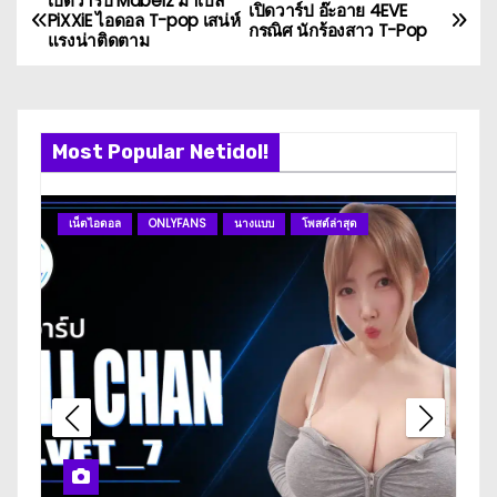
เปิดวาร์ป Mabelz มาเบล
P
เปิดวาร์ป อ๊ะอาย 4EVE
PiXXiE ไอดอล T-pop เสน่ห์
กรณิศ นักร้องสาว T-Pop
แรงน่าติดตาม
o
s
t
Most Popular Netidol!
n
เน็ตไอดอล
ONLYFANS
นางแบบ
โพสต์ล่าสุด
ดา
a
v
i
g
a
t