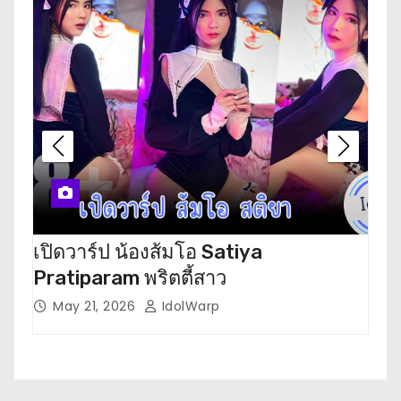
เปิดวาร์ป น้องส้มโอ Satiya
เปิ
Pratiparam พริตตี้สาว
โห
May 21, 2026
IdolWarp
M