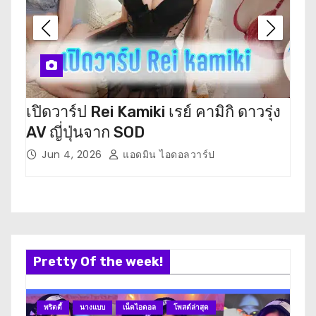
เปิดวาร์ป Rei Kamiki เรย์ คามิกิ ดาวรุ่ง
เปิ
AV ญี่ปุ่นจาก SOD
ตะ ด
Jun 4, 2026
แอดมิน ไอดอลวาร์ป
M
Pretty Of the week!
พริตตี้
นางแบบ
เน็ตไอดอล
โพสต์ล่าสุด
นา