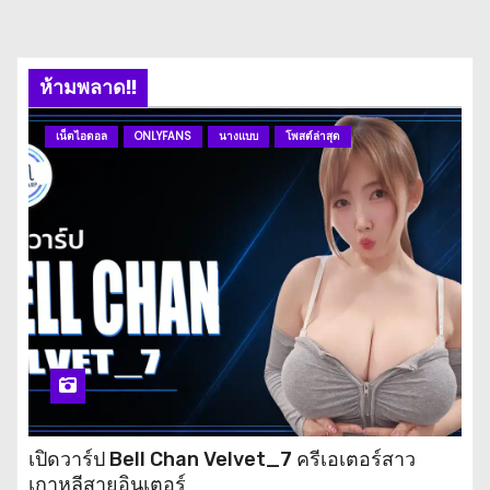
ห้ามพลาด!!
เน็ตไอดอล
ONLYFANS
นางแบบ
โพสต์ล่าสุด
เปิดวาร์ป Bell Chan Velvet_7 ครีเอเตอร์สาว
เกาหลีสายอินเตอร์