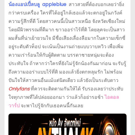
น้องแอปเปิ้ลบลู appleblue
สาวสวยที่ต้องบอกเลยว่ายิ่ง
กว่าครบเครื่อง ใครที่ได้อยู่ใกล้เธอแล้วจะตกอยู่ในภวังค์
ความรู้สึกที่ดี โดยสาวคนนี้เป็นสาวเหนือ จังหวัดเชียงใหม่
โดยมีผิวพรรณที่ดีมาก ขาวออร่าไร้ที่ติ โดยลุคจะเป็นสาว
ผมสั้นที่น่าเย้ายวนใจ มีชื่อเสียงเลื่องลือมากในความเซ็กซี่
อยู่ระดับตัวท็อป จะเน้นเป็นงานถ่ายแบบวาบหวิว เพื่อเพิ่ม
ความเร่าร้อนให้กับผู้ติดตาม บรรดาชายหนุ่มจะต้อง
ประทับใจ ถ้าหากว่าใครที่ยังไม่รู้จักน้องกันมาก่อน จะรับรู้
ถึงความออร่าแบบไร้ที่ติ มองแล้วยิ่งตกหลุมรัก ไม่พร้อม
ปันใจให้สาวคนอื่นแม้แต่นิดเดียว แล้วยังเป็นระดับดาว
Onlyfans
ที่ควรจะติดตามกันให้ได้ รับรองเลยว่าประทับ
ใจทุกภาพที่ได้ปล่อยออกมา ว่าแล้วก็อย่ารอช้า
ไอดอล
วาร์ป
จะพาไปรู้จักกับเธอคนนี้กันเลย