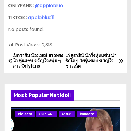
ONLYFANS :
@appleblue
TIKTOK :
appleblue11
No posts found.
Post Views:
2,318
เปิดวาร์ป น้องเมเม่ สาวทรง
เก๋ สุธาสินี นักวิ่งหุ่นแซ่บ น่า
P
โต หุ่นแซ่บ ขวัญใจหนุ่ม ๆ
รักใส ๆ วัยรุ่นชอบ ขวัญใจ
ดาว Onlyfans
ชาวเน็ต
o
s
t
Most Popular Netidol!
n
เน็ตไอดอล
ONLYFANS
นางแบบ
โพสต์ล่าสุด
ดา
a