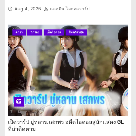
Aug 4, 2026
แอดมิน ไอดอลวาร์ป
ดารา
นักร้อง
เน็ตไอดอล
โพสต์ล่าสุด
เปิดวาร์ป มู่หลาน เสกพร อดีตไอดอลสู่นักแสดง GL
ที่น่าติดตาม