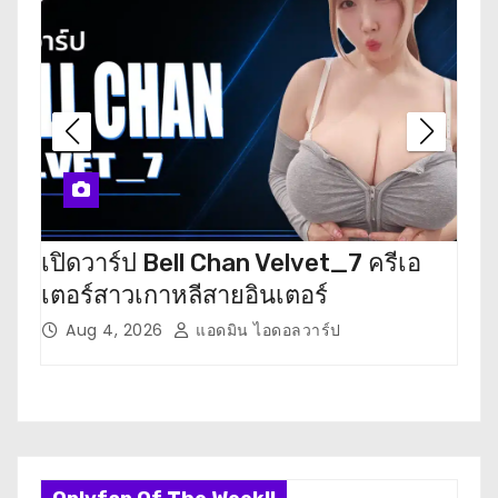
v
i
g
a
t
i
เปิดวาร์ป Bell Chan Velvet_7 ครีเอ
เปิ
o
เตอร์สาวเกาหลีสายอินเตอร์
นัก
n
Aug 4, 2026
แอดมิน ไอดอลวาร์ป
J