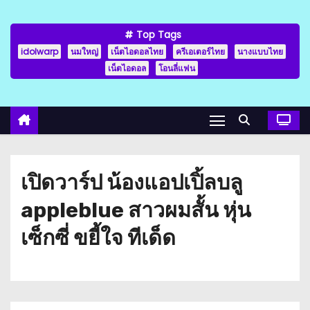
Top Tags
idolwarp
นมใหญ่
เน็ตไอดอลไทย
ครีเอเตอร์ไทย
นางแบบไทย
เน็ตไอดอล
โอนลี่แฟน
เปิดวาร์ป น้องแอปเปิ้ลบลู
appleblue สาวผมสั้น หุ่น
เซ็กซี่ ขยี้ใจ ทีเด็ด