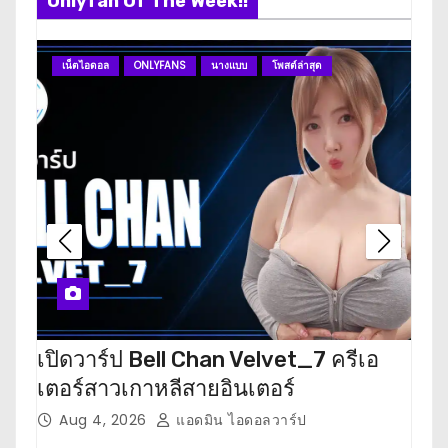
Onlyfan Of The Week!!
เน็ตไอดอล
ONLYFANS
นางแบบ
โพสต์ล่าสุด
O
เปิดวาร์ป Bell Chan Velvet_7 ครีเอ
เปิด
เตอร์สาวเกาหลีสายอินเตอร์
เตอ
Aug 4, 2026
แอดมิน ไอดอลวาร์ป
J