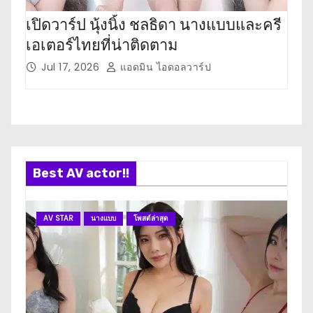
เปิดวาร์ป นุ้งนิ้ง ชลธิดา นางแบบและครี
เปิ
เอเตอร์ไทยที่น่าติดตาม
เตอ
Jul 17, 2026
แอดมิน ไอดอลวาร์ป
J
Best AV actor!!
AV STAR
นางแบบ
โพสต์ล่าสุด
A