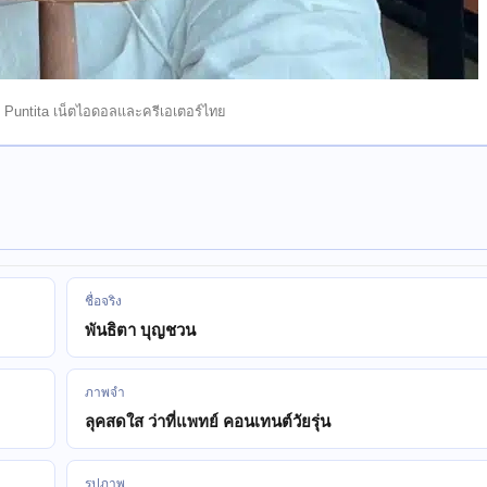
h Puntita เน็ตไอดอลและครีเอเตอร์ไทย
ชื่อจริง
พันธิตา บุญชวน
ภาพจำ
ลุคสดใส ว่าที่แพทย์ คอนเทนต์วัยรุ่น
รูปภาพ