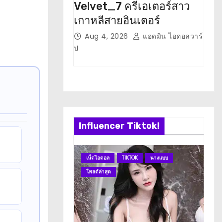
Velvet_7 ครีเอเตอร์สาว
ภาว
เกาหลีสายอินเตอร์
ติด
Aug 4, 2026
แอดมิน ไอดอลวาร์
J
ป
ป
Influencer Tiktok!
เน็ตไอดอล
TIKTOK
นางแบบ
เน
โพสต์ล่าสุด
โพ