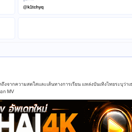
@k1tchyq
พูดถึงจากความสดใสและเส้นทางการเรียน แหล่งบันเทิงไทยระบุว่าเ
เอก MV