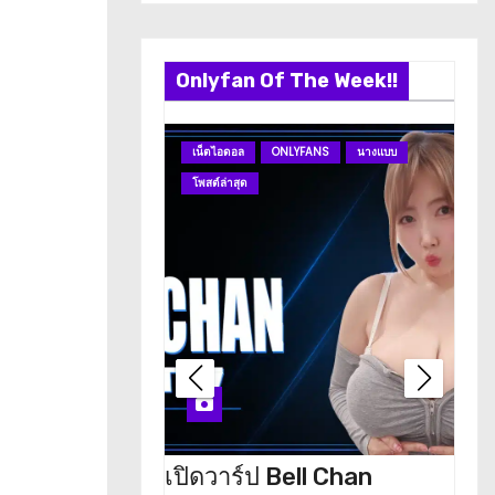
Onlyfan Of The Week!!
เน็ตไอดอล
ONLYFANS
นางแบบ
O
โพสต์ล่าสุด
โพ
เปิดวาร์ป Bell Chan
เปิด