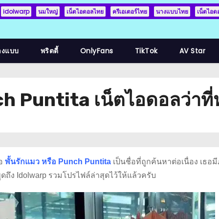
idolwarp
นมใหญ่
เน็ตไอดอลไทย
ครีเอเตอร์ไทย
นางแบบไทย
เน็ตไอด
างแบบ
พริตตี้
OnlyFans
TikTok
AV Star
nch Puntita เน็ตไอดอลว่าที
่อ
พั้นรักแมว หรือ Punch Puntita
เป็นชื่อที่ถูกค้นหาต่อเนื่อง เธ
ึง Idolwarp รวมโปรไฟล์ล่าสุดไว้ให้แล้วครับ