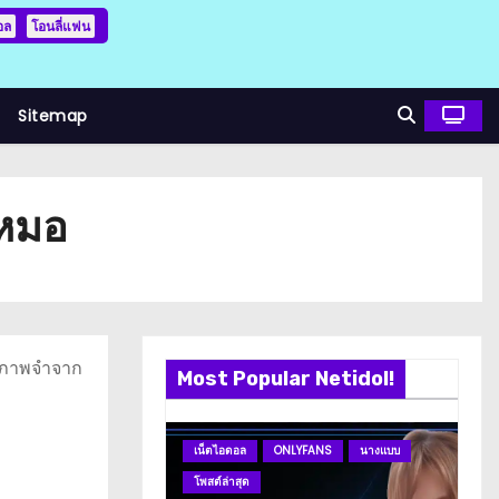
อล
โอนลี่แฟน
Sitemap
่หมอ
อมีภาพจำจาก
Most Popular Netidol!
เน็ตไอดอล
ONLYFANS
นางแบบ
ดา
โพสต์ล่าสุด
โพ