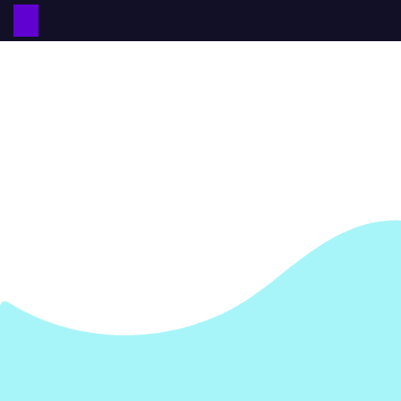
S
k
i
p
t
o
c
o
n
t
e
n
t