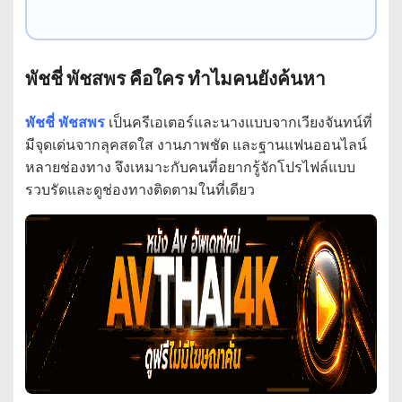
พัชชี่ พัชสพร คือใคร ทำไมคนยังค้นหา
พัชชี่ พัชสพร
เป็นครีเอเตอร์และนางแบบจากเวียงจันทน์ที่
มีจุดเด่นจากลุคสดใส งานภาพชัด และฐานแฟนออนไลน์
หลายช่องทาง จึงเหมาะกับคนที่อยากรู้จักโปรไฟล์แบบ
รวบรัดและดูช่องทางติดตามในที่เดียว