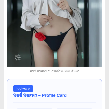
พัชชี่ พัชสพร กับภาพจำที่แฟนๆ ค้นหา
Idolwarp
พัชชี่ พัชสพร – Profile Card