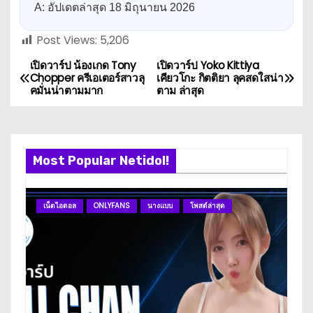
A: อัปเดตล่าสุด 18 มิถุนายน 2026
Post Views:
5,206
เปิดวาร์ป น้องเกด Tony
เปิดวาร์ป Yoko Kittiya
P
Chopper ครีเอเตอร์สาวลุ
เคียวโกะ กิตติยา ลุคสดใสน่า
คมั่นน่าตามมาก
ตาม ล่าสุด
o
s
t
Most Popular Netidol!
n
เน็ตไอดอล
ONLYFANS
นางแบบ
โพสต์ล่าสุด
ดา
a
v
i
g