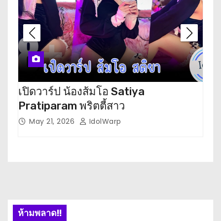
เปิดวาร์ป น้องส้มโอ Satiya
เปิ
Pratiparam พริตตี้สาว
โห
May 21, 2026
IdolWarp
M
ห้ามพลาด!!