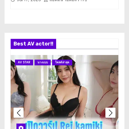
Best AV actor!!
AV STAR
นางแบบ
โพสต์ล่าสุด
A