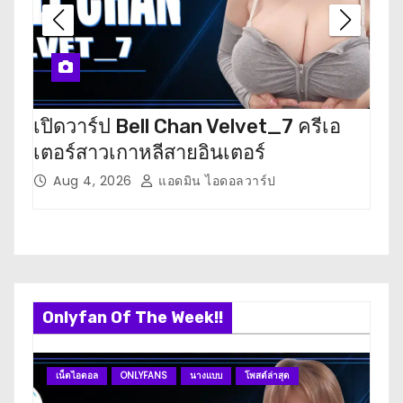
a
t
i
เปิดวาร์ป Bell Chan Velvet_7 ครีเอ
เปิ
o
เตอร์สาวเกาหลีสายอินเตอร์
นัก
n
Aug 4, 2026
แอดมิน ไอดอลวาร์ป
J
Onlyfan Of The Week!!
เน็ตไอดอล
ONLYFANS
นางแบบ
โพสต์ล่าสุด
O