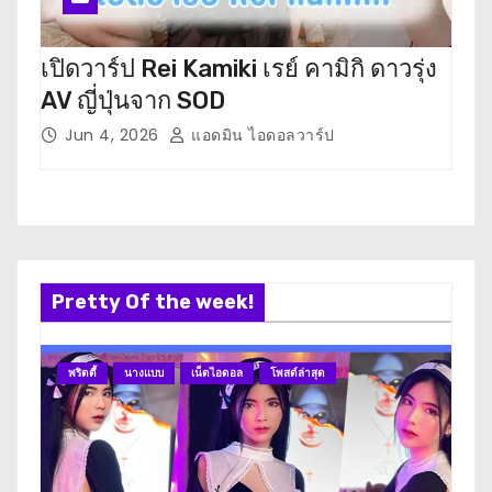
เปิดวาร์ป Rei Kamiki เรย์ คามิกิ ดาวรุ่ง
เปิ
AV ญี่ปุ่นจาก SOD
ตะ ด
Jun 4, 2026
แอดมิน ไอดอลวาร์ป
M
Pretty Of the week!
พริตตี้
นางแบบ
เน็ตไอดอล
โพสต์ล่าสุด
นา