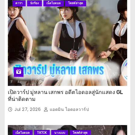
ดารา
นักร้อง
เน็ตไอดอล
โพสต์ล่าสุด
เปิดวาร์ป มู่หลาน เสกพร อดีตไอดอลสู่นักแสดง GL
ที่น่าติดตาม
Jul 27, 2026
แอดมิน ไอดอลวาร์ป
เน็ตไอดอล
TIKTOK
นางแบบ
โพสต์ล่าสุด