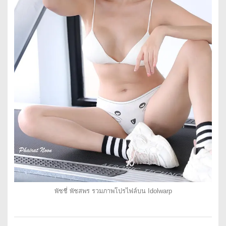
พัชชี่ พัชสพร รวมภาพโปรไฟล์บน Idolwarp