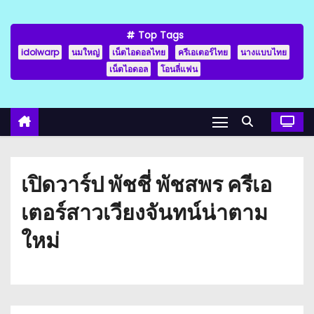
Top Tags
idolwarp
นมใหญ่
เน็ตไอดอลไทย
ครีเอเตอร์ไทย
นางแบบไทย
เน็ตไอดอล
โอนลี่แฟน
เปิดวาร์ป พัชชี่ พัชสพร ครีเอ
เตอร์สาวเวียงจันทน์น่าตาม
ใหม่