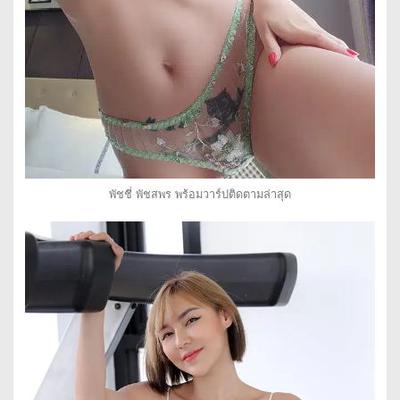
พัชชี่ พัชสพร พร้อมวาร์ปติดตามล่าสุด