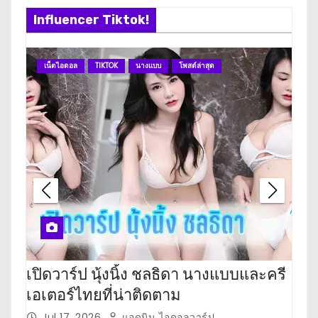
Influencer Tiktok!
เน็ตไอดอล
TIKTOK
นางแบบ
โพสต์ล่าสุด
เน
เปิดวาร์ป นุ้งนิ้ง ชลธิดา นางแบบและครี
เปิ
เอเตอร์ไทยที่น่าติดตาม
เตอ
Jul 17, 2026
แอดมิน ไอดอลวาร์ป
J