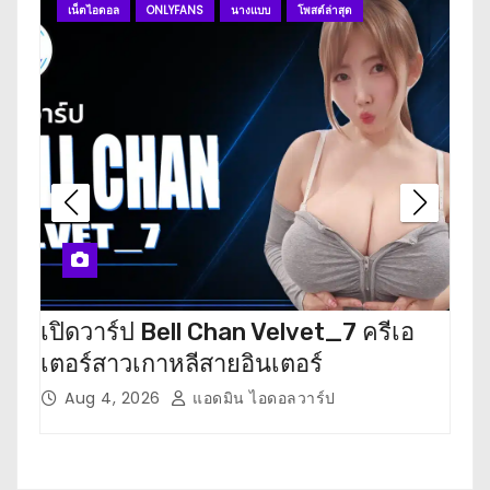
เน็ตไอดอล
ONLYFANS
นางแบบ
โพสต์ล่าสุด
O
เปิดวาร์ป Bell Chan Velvet_7 ครีเอ
เปิด
เตอร์สาวเกาหลีสายอินเตอร์
เตอ
Aug 4, 2026
แอดมิน ไอดอลวาร์ป
J