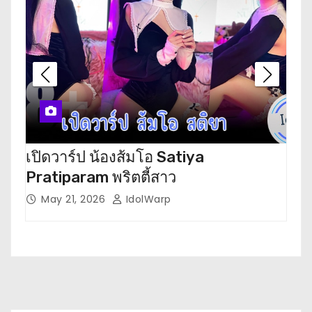
เปิดวาร์ป น้องส้มโอ Satiya
เปิ
Pratiparam พริตตี้สาว
โห
May 21, 2026
IdolWarp
M