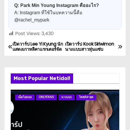
Q: Park Min Young Instagram คืออะไร?
A: Instagram ที่ใช้ในบทความนี้คือ
@rachel_mypark
Post Views:
3,430
เปิดวาร์ป Lee Yi Kyung นัก
เปิดวาร์ป Kook Siriwimon
P
แสดงเกาหลีคาแรกเตอร์จัด
นางแบบสาวหุ่นแซ่บ
o
s
Most Popular Netidol!
t
n
เน็ตไอดอล
ONLYFANS
นางแบบ
โพสต์ล่าสุด
ดา
a
v