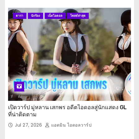
ดารา
นักร้อง
เน็ตไอดอล
โพสต์ล่าสุด
เปิดวาร์ป มู่หลาน เสกพร อดีตไอดอลสู่นักแสดง GL
ที่น่าติดตาม
Jul 27, 2026
แอดมิน ไอดอลวาร์ป