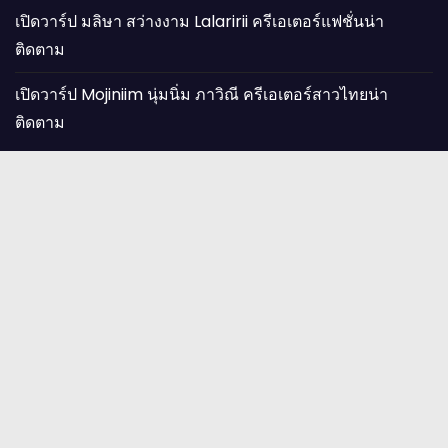
เปิดวาร์ป มลิษา สว่างงาม Lalaririi ครีเอเตอร์แฟชั่นน่า
ติดตาม
เปิดวาร์ป Mojiniim นุ่มนิ่ม ภาวิณี ครีเอเตอร์สาวไทยน่า
ติดตาม
🔥 แอปดูหนังจีนสั้น (ดูฟรี!)
รวมซีรี่ย์แนวตั้ง มินิซีรีส์จีน ฟินเต็มจอ
(คลิกเพื่อรับชมทันที)
เข้า SBOBET ไม่ได้