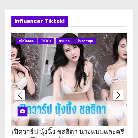
Influencer Tiktok!
เน็ตไอดอล
TIKTOK
นางแบบ
โพสต์ล่าสุด
เน
เปิดวาร์ป นุ้งนิ้ง ชลธิดา นางแบบและครี
เปิ