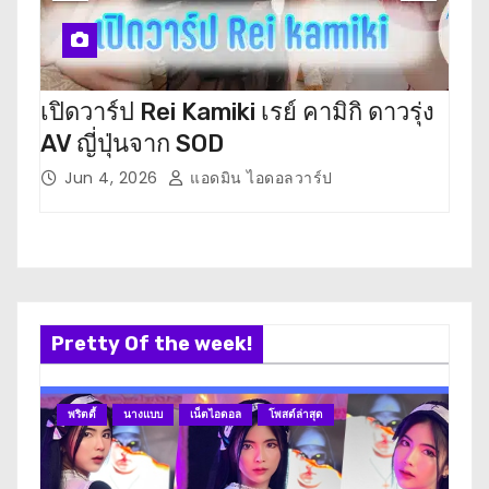
เปิดวาร์ป Rei Kamiki เรย์ คามิกิ ดาวรุ่ง
เปิ
AV ญี่ปุ่นจาก SOD
ตะ ด
Jun 4, 2026
แอดมิน ไอดอลวาร์ป
M
Pretty Of the week!
พริตตี้
นางแบบ
เน็ตไอดอล
โพสต์ล่าสุด
นา