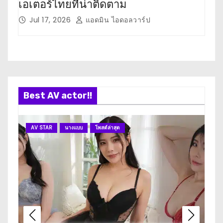
เอเตอร์ไทยที่น่าติดตาม
เตอ
Jul 17, 2026
แอดมิน ไอดอลวาร์ป
J
Best AV actor!!
AV STAR
นางแบบ
โพสต์ล่าสุด
A