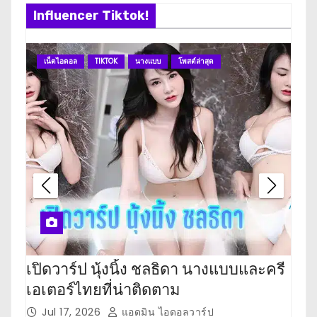
Influencer Tiktok!
เน็ตไอดอล
TIKTOK
นางแบบ
โพสต์ล่าสุด
เน
เปิดวาร์ป นุ้งนิ้ง ชลธิดา นางแบบและครี
เปิ
เอเตอร์ไทยที่น่าติดตาม
เตอ
Jul 17, 2026
แอดมิน ไอดอลวาร์ป
J