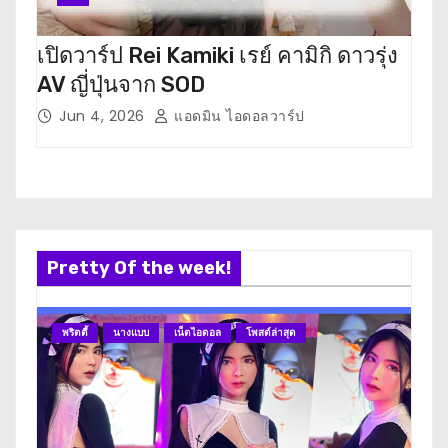
เปิดวาร์ป Rei Kamiki เรย์ คามิกิ ดาวรุ่ง
เปิ
AV ญี่ปุ่นจาก SOD
ตะ ด
Jun 4, 2026
แอดมิน ไอดอลวาร์ป
M
Pretty Of the week!
พริตตี้
นางแบบ
เน็ตไอดอล
โพสต์ล่าสุด
นา