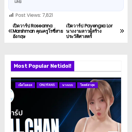
เลย
Post Views:
7,821
เปิดวาร์ป Roseanna
เปิดวาร์ป Payengxa Lor
P
Marshman คุณครูโรซี่สาย
นางงามลาวผู้สร้าง
อังกฤษ
ประวัติศาสตร์
o
s
t
Most Popular Netidol!
n
เน็ตไอดอล
ONLYFANS
นางแบบ
โพสต์ล่าสุด
ดา
a
v
i
g