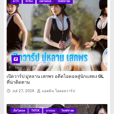
ดารา
นักร้อง
เน็ตไอดอล
โพสต์ล่าสุด
เปิดวาร์ป มู่หลาน เสกพร อดีตไอดอลสู่นักแสดง GL
ที่น่าติดตาม
Jul 27, 2026
แอดมิน ไอดอลวาร์ป
เน็ตไอดอล
TIKTOK
นางแบบ
โพสต์ล่าสุด