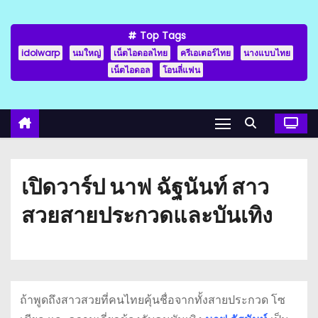
Top Tags
idolwarp
นมใหญ่
เน็ตไอดอลไทย
ครีเอเตอร์ไทย
นางแบบไทย
เน็ตไอดอล
โอนลี่แฟน
เปิดวาร์ป นาฟ ฉัฐนันท์ สาว
สวยสายประกวดและบันเทิง
ถ้าพูดถึงสาวสวยที่คนไทยคุ้นชื่อจากทั้งสายประกวด โซ