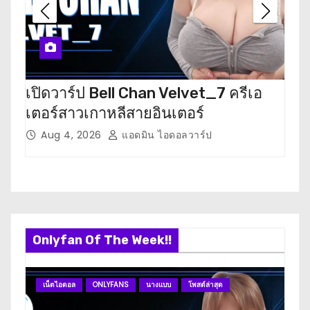
a
t
i
เปิดวาร์ป Bell Chan Velvet_7 ครีเอ
เปิ
o
เตอร์สาวเกาหลีสายอินเตอร์
นัก
n
Aug 4, 2026
แอดมิน ไอดอลวาร์ป
J
Onlyfan Of The Week!!
เน็ตไอดอล
ONLYFANS
นางแบบ
โพสต์ล่าสุด
O