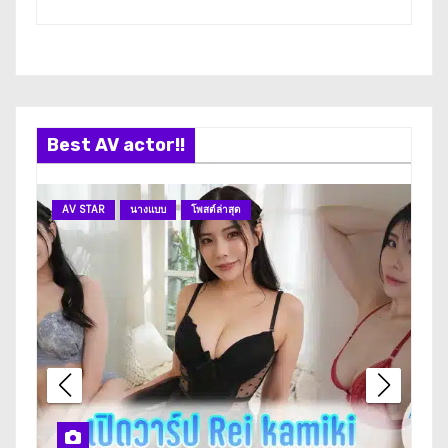
Best AV actor!!
AV STAR
นางแบบ
โพสต์ล่าสุด
A