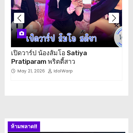
เปิดวาร์ป น้องส้มโอ Satiya
เปิ
Pratiparam พริตตี้สาว
โห
May 21, 2026
IdolWarp
M
ห้ามพลาด!!