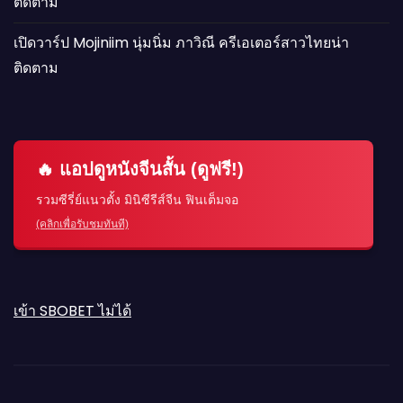
ติดตาม
เปิดวาร์ป Mojiniim นุ่มนิ่ม ภาวิณี ครีเอเตอร์สาวไทยน่า
ติดตาม
🔥 แอปดูหนังจีนสั้น (ดูฟรี!)
รวมซีรี่ย์แนวตั้ง มินิซีรีส์จีน ฟินเต็มจอ
(คลิกเพื่อรับชมทันที)
เข้า SBOBET ไม่ได้