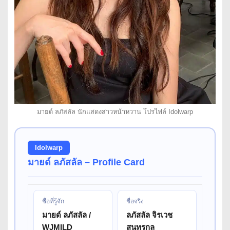
มายด์ ลภัสลัล นักแสดงสาวหน้าหวาน โปรไฟล์ Idolwarp
Idolwarp
มายด์ ลภัสลัล – Profile Card
ชื่อที่รู้จัก
ชื่อจริง
มายด์ ลภัสลัล /
ลภัสลัล จิรเวช
WJMILD
สุนทรกุล