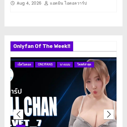
n
Aug 4, 2026
แอดมิน ไอดอลวาร์ป
J
Onlyfan Of The Week!!
เน็ตไอดอล
ONLYFANS
นางแบบ
โพสต์ล่าสุด
O