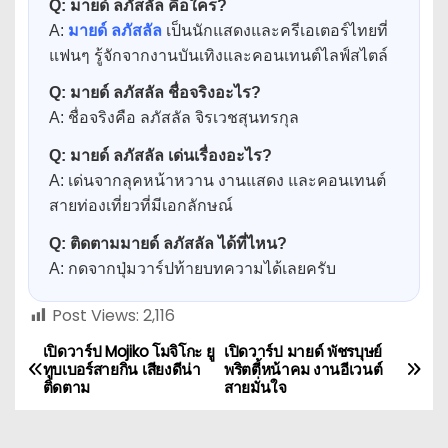
Q: มายด์ ลภัสลัล คือใคร?
A:
มายด์ ลภัสลัล
เป็นนักแสดงและครีเอเตอร์ไทยที่
แฟนๆ รู้จักจากงานบันเทิงและคอนเทนต์ไลฟ์สไตล์
Q: มายด์ ลภัสลัล ชื่อจริงอะไร?
A: ชื่อจริงคือ ลภัสลัล จิรเวชสุนทรกุล
Q: มายด์ ลภัสลัล เด่นเรื่องอะไร?
A: เด่นจากลุคหน้าหวาน งานแสดง และคอนเทนต์
สายท่องเที่ยวที่มีเอกลักษณ์
Q: ติดตามมายด์ ลภัสลัล ได้ที่ไหน?
A: กดจากปุ่มวาร์ปท้ายบทความได้เลยครับ
Post Views:
2,116
เปิดวาร์ป Mojiko โมจิโกะ ยู
เปิดวาร์ป มายด์ พัชรบุษย์
P
ทูบเบอร์สายกิน เสียงดีน่า
พริตตี้หน้าคม งานอีเวนต์
ติดตาม
สายมั่นใจ
o
s