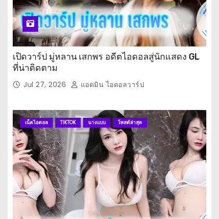
เปิดวาร์ป มู่หลาน เสกพร อดีตไอดอลสู่นักแสดง GL
ที่น่าติดตาม
Jul 27, 2026
แอดมิน ไอดอลวาร์ป
เน็ตไอดอล
TIKTOK
นางแบบ
โพสต์ล่าสุด