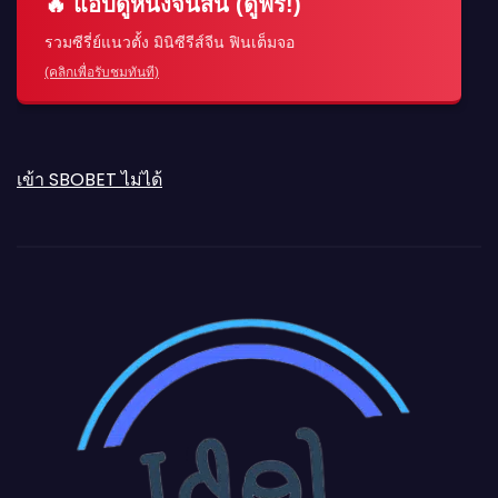
🔥 แอปดูหนังจีนสั้น (ดูฟรี!)
รวมซีรี่ย์แนวตั้ง มินิซีรีส์จีน ฟินเต็มจอ
(คลิกเพื่อรับชมทันที)
เข้า SBOBET ไม่ได้