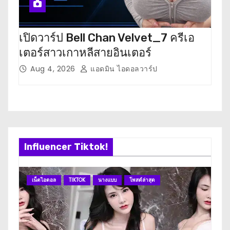
เปิดวาร์ป Bell Chan Velvet_7 ครีเอ
เปิด
เตอร์สาวเกาหลีสายอินเตอร์
เตอ
Aug 4, 2026
แอดมิน ไอดอลวาร์ป
J
Influencer Tiktok!
เน็ตไอดอล
TIKTOK
นางแบบ
โพสต์ล่าสุด
เน