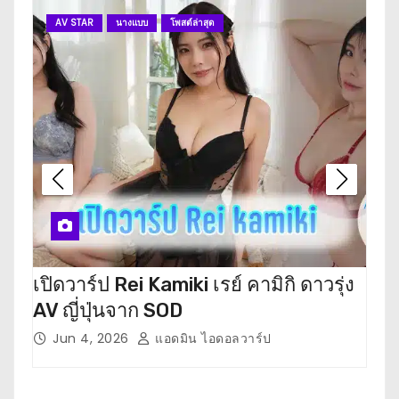
AV STAR
นางแบบ
โพสต์ล่าสุด
A
เปิดวาร์ป Rei Kamiki เรย์ คามิกิ ดาวรุ่ง
เปิ
AV ญี่ปุ่นจาก SOD
ตะ ด
Jun 4, 2026
แอดมิน ไอดอลวาร์ป
M