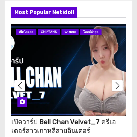
t
Most Popular Netidol!
n
เน็ตไอดอล
ONLYFANS
นางแบบ
โพสต์ล่าสุด
ดา
a
v
i
g
a
t
i
เปิดวาร์ป Bell Chan Velvet_7 ครีเอ
เปิ
o
เตอร์สาวเกาหลีสายอินเตอร์
นัก