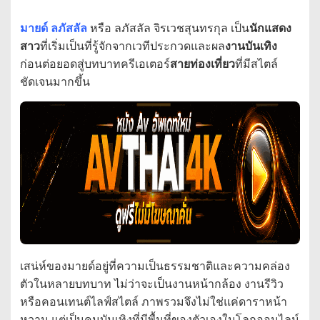
มายด์ ลภัสลัล
หรือ ลภัสลัล จิรเวชสุนทรกุล เป็น
นักแสดง
สาว
ที่เริ่มเป็นที่รู้จักจากเวทีประกวดและผล
งานบันเทิง
ก่อนต่อยอดสู่บทบาทครีเอเตอร์
สายท่องเที่ยว
ที่มีสไตล์
ชัดเจนมากขึ้น
เสน่ห์ของมายด์อยู่ที่ความเป็นธรรมชาติและความคล่อง
ตัวในหลายบทบาท ไม่ว่าจะเป็นงานหน้ากล้อง งานรีวิว
หรือคอนเทนต์ไลฟ์สไตล์ ภาพรวมจึงไม่ใช่แค่ดาราหน้า
หวาน แต่เป็นคนบันเทิงที่มีพื้นที่ของตัวเองในโลกออนไลน์