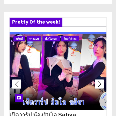
Pretty Of the week!
พริตตี้
นางแบบ
เน็ตไอดอล
โพสต์ล่าสุด
นา
เปิดวาร์ป น้องส้มโอ Satiya
เปิ