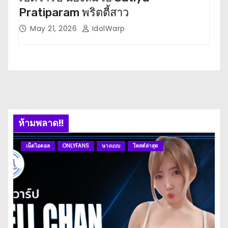
Pratiparam พริตตี้สาว
โห
May 21, 2026
IdolWarp
M
ห้ามพลาด!!
เน็ตไอดอล
ONLYFANS
นางแบบ
โพสต์ล่าสุด