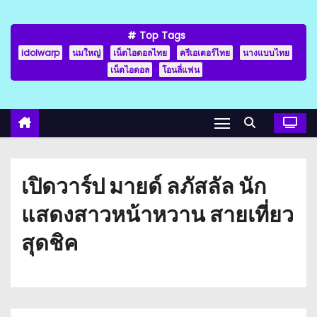
Top Tags
idolwarp
นมใหญ่
เน็ตไอดอลไทย
ครีเอเตอร์ไทย
นางแบบไทย
เน็ตไอดอล
โอนลี่แฟน
เปิดวาร์ป มายด์ ลภัสลัล นัก
แสดงสาวหน้าหวาน สายเที่ยว
สุดชิค