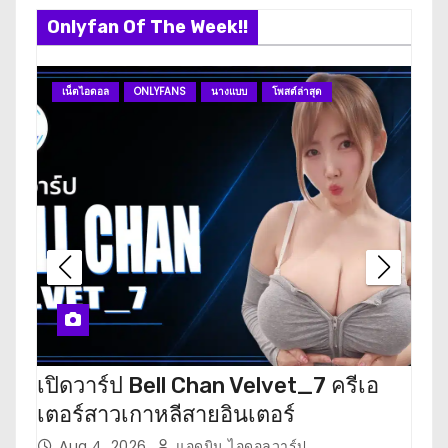
Onlyfan Of The Week!!
เน็ตไอดอล
ONLYFANS
นางแบบ
โพสต์ล่าสุด
O
เปิดวาร์ป Bell Chan Velvet_7 ครีเอ
เปิด
เตอร์สาวเกาหลีสายอินเตอร์
เตอ
Aug 4, 2026
แอดมิน ไอดอลวาร์ป
J