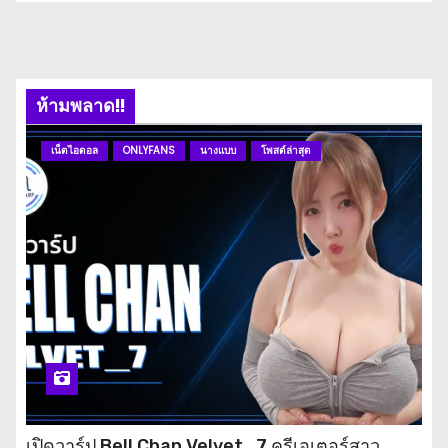
ห้ามพลาด!!
เน็ตไอดอล
ONLYFANS
นางแบบ
โพสต์ล่าสุด
เปิดวาร์ป Bell Chan Velvet_7 ครีเอเตอร์สาว