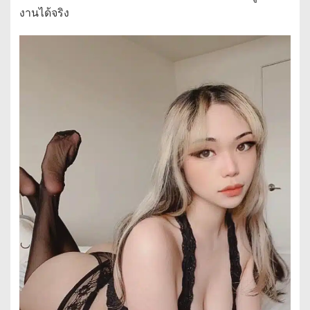
งานได้จริง