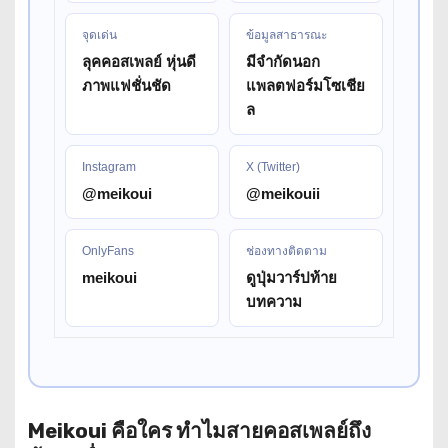
จุดเด่น
ข้อมูลสาธารณะ
ลุคคอสเพลย์ หุ่นดี
มีจำกัดนอก
ภาพแฟชั่นชัด
แพลตฟอร์มโซเชีย
ล
Instagram
X (Twitter)
@meikoui
@meikouii
OnlyFans
ช่องทางติดตาม
meikoui
ดูปุ่มวาร์ปท้าย
บทความ
Meikoui คือใคร ทำไมสายคอสเพลย์ถึง