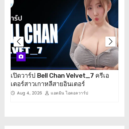
a
v
i
g
a
t
i
เปิดวาร์ป Bell Chan Velvet_7 ครีเอ
เปิ
เตอร์สาวเกาหลีสายอินเตอร์
นัก
o
Aug 4, 2026
แอดมิน ไอดอลวาร์ป
J
n