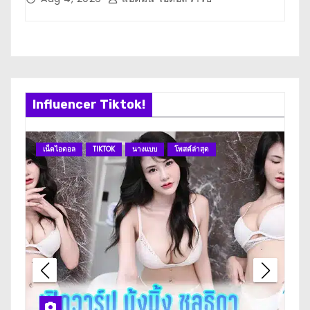
Influencer Tiktok!
เน็ตไอดอล
TIKTOK
นางแบบ
โพสต์ล่าสุด
เน