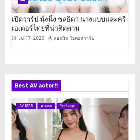
เปิดวาร์ป นุ้งนิ้ง ชลธิดา นางแบบและครี
เปิ
เอเตอร์ไทยที่น่าติดตาม
เตอ
Jul 17, 2026
แอดมิน ไอดอลวาร์ป
J
Best AV actor!!
AV STAR
นางแบบ
โพสต์ล่าสุด
A