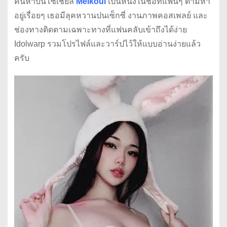
ค้นหาบนโซเชียล
Meikoui
เป็นหนึ่งในชื่อที่แฟนๆ ตามหา
อยู่เรื่อยๆ เธอมีลุคหวานปนเซ็กซี่ งานภาพคอสเพลย์ และ
ช่องทางติดตามเฉพาะทางที่แฟนคลับเข้าถึงได้ง่าย
Idolwarp รวมโปรไฟล์และวาร์ปไว้ให้แบบอ่านง่ายแล้ว
ครับ