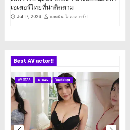
เอเตอร์ไทยที่น่าติดตาม
เตอ
Jul 17, 2026
แอดมิน ไอดอลวาร์ป
J
Best AV actor!!
AV STAR
นางแบบ
โพสต์ล่าสุด
A