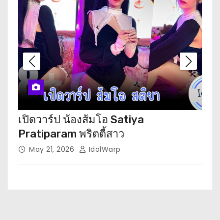
เปิดวาร์ป น้องส้มโอ Satiya
เปิ
Pratiparam พริตตี้สาว
โห
May 21, 2026
IdolWarp
M