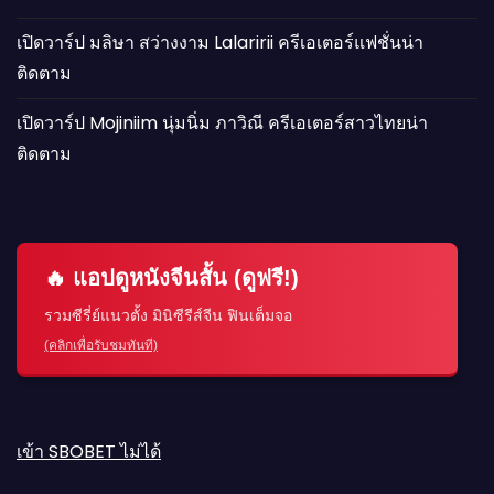
เปิดวาร์ป มลิษา สว่างงาม Lalaririi ครีเอเตอร์แฟชั่นน่า
ติดตาม
เปิดวาร์ป Mojiniim นุ่มนิ่ม ภาวิณี ครีเอเตอร์สาวไทยน่า
ติดตาม
🔥 แอปดูหนังจีนสั้น (ดูฟรี!)
รวมซีรี่ย์แนวตั้ง มินิซีรีส์จีน ฟินเต็มจอ
(คลิกเพื่อรับชมทันที)
เข้า SBOBET ไม่ได้