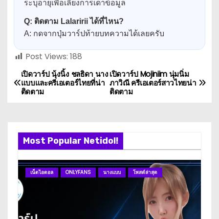
ระบุอายุเพื่อเลี่ยงการเดาข้อมูล
Q: ติดตาม Lalaririi ได้ที่ไหน?
A: กดจากปุ่มวาร์ปท้ายบทความได้เลยครับ
Post Views:
188
เปิดวาร์ป นุ้งนิ้ง ชลธิดา นาง
เปิดวาร์ป Mojiniim นุ่มนิ่ม
P
แบบและครีเอเตอร์ไทยที่น่า
ภาวิณี ครีเอเตอร์สาวไทยน่า
ติดตาม
ติดตาม
o
s
t
Most Popular Netidol!
n
เน็ตไอดอล
ONLYFANS
นางแบบ
โพสต์ล่าสุด
ดา
a
v