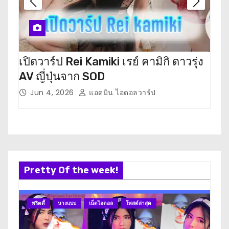
เปิดวาร์ป Rei Kamiki เรย์ คามิกิ ดาวรุ่ง
เปิ
AV ญี่ปุ่นจาก SOD
ตะ ด
Jun 4, 2026
แอดมิน ไอดอลวาร์ป
M
Pretty Of the week!
พริตตี้
นางแบบ
เน็ตไอดอล
โพสต์ล่าสุด
นา