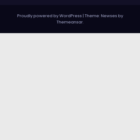
Proudly powered by WordPress
|
Theme:
Newses
by
Themeansar
.