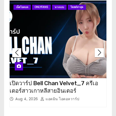
เน็ตไอดอล
ONLYFANS
นางแบบ
โพสต์ล่าสุด
O
เปิดวาร์ป Bell Chan Velvet_7 ครีเอ
เปิด
เตอร์สาวเกาหลีสายอินเตอร์
เตอ
Aug 4, 2026
แอดมิน ไอดอลวาร์ป
J