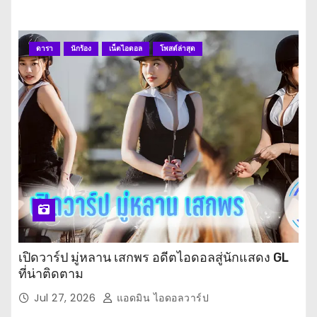
ดารา
นักร้อง
เน็ตไอดอล
โพสต์ล่าสุด
เปิดวาร์ป มู่หลาน เสกพร อดีตไอดอลสู่นักแสดง GL
ที่น่าติดตาม
Jul 27, 2026
แอดมิน ไอดอลวาร์ป