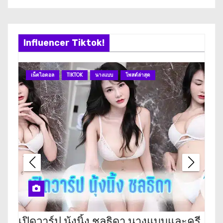
Influencer Tiktok!
เน็ตไอดอล
TIKTOK
นางแบบ
โพสต์ล่าสุด
เน
เปิดวาร์ป นุ้งนิ้ง ชลธิดา นางแบบและครี
เปิ