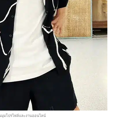
ในมุมโปรไฟล์และงานออนไลน์