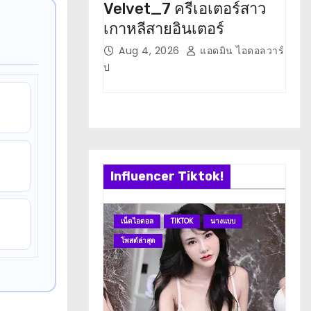
Velvet_7 ครีเอเตอร์สาว
ภาว
เกาหลีสายอินเตอร์
ติด
Aug 4, 2026
แอดมิน ไอดอลวาร์
J
ป
ป
Influencer Tiktok!
เน็ตไอดอล
TIKTOK
นางแบบ
เน
โพสต์ล่าสุด
โพ