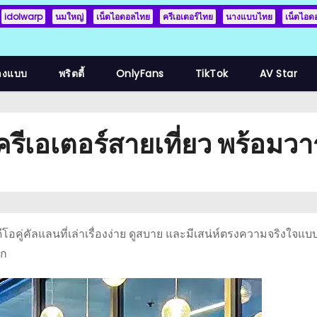
idolwarp
นมใหญ่
เน็ตไอดอลไทย
ครีเอเตอร์ไทย
นางแบบไทย
เน็ตไอด
างแบบ
พริตตี้
OnlyFans
TikTok
AV Star
ู่ครีเอเตอร์สายเที่ยว พร้อมว
ีโอคู่คัลแลนที่เล่าเรื่องง่าย ดูสบาย และมีเสน่ห์ตรงความจริงใจแบบ
วก