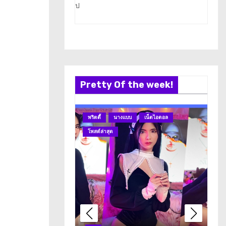
ป
Pretty Of the week!
พริตตี้
นางแบบ
เน็ตไอดอล
นา
โพสต์ล่าสุด
โพ