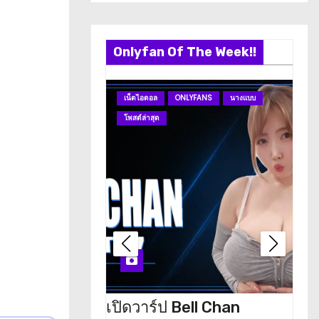
Onlyfan Of The Week!!
เน็ตไอดอล
ONLYFANS
นางแบบ
O
โพสต์ล่าสุด
โพ
เปิดวาร์ป Bell Chan
เปิด