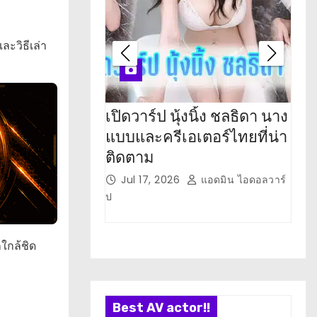
ละวิธีเล่า
เปิดวาร์ป นุ้งนิ้ง ชลธิดา นาง
เปิ
แบบและครีเอเตอร์ไทยที่น่า
Lala
ติดตาม
น่า
Jul 17, 2026
แอดมิน ไอดอลวาร์
J
ป
วาร์ป
ใกล้ชิด
Best AV actor!!