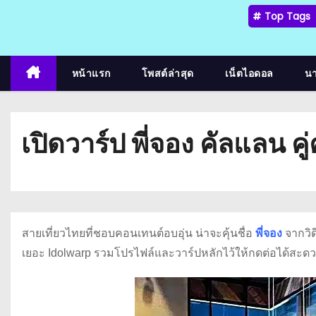
Top Tags
หน้าแรก
โพสต์ล่าสุด
เน็ตไอดอล
น
เปิดวาร์ป พี่จอง คัลแลน ค
สายเที่ยวไทยที่ชอบคอนเทนต์อบอุ่น น่าจะคุ้นชื่อ
พี่จอง
จากวิด
เยอะ Idolwarp รวมโปรไฟล์และวาร์ปหลักไว้ให้กดต่อได้สะด