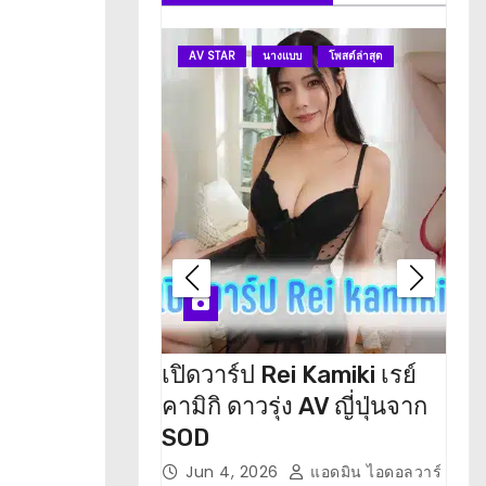
AV STAR
นางแบบ
โพสต์ล่าสุด
A
เปิดวาร์ป Rei Kamiki เรย์
เปิ
คามิกิ ดาวรุ่ง AV ญี่ปุ่นจาก
เรน
SOD
M
Jun 4, 2026
แอดมิน ไอดอลวาร์