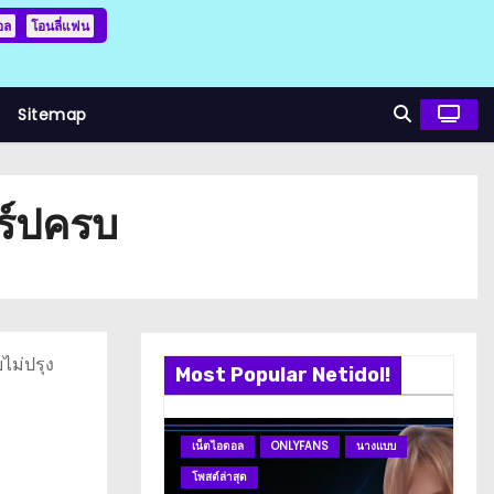
อล
โอนลี่แฟน
Sitemap
าร์ปครบ
ไม่ปรุง
Most Popular Netidol!
เน็ตไอดอล
ONLYFANS
นางแบบ
ดา
โพสต์ล่าสุด
โพ