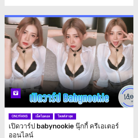
ONLYFANS
เน็ตไอดอล
โพสต์ล่าสุด
เปิดวาร์ป babynookie นุ๊กกี้ ครีเอเตอร์
ออนไลน์