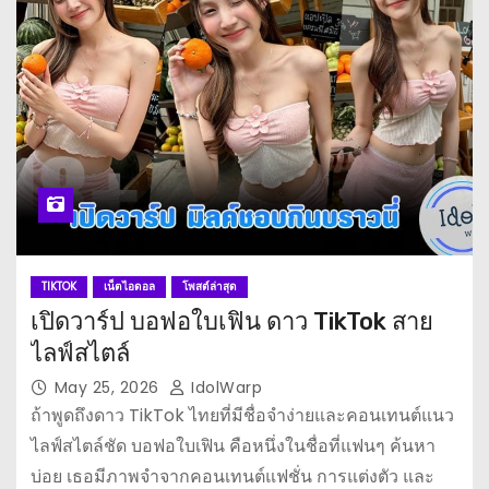
TIKTOK
เน็ตไอดอล
โพสต์ล่าสุด
เปิดวาร์ป บอฟอใบเฟิน ดาว TikTok สาย
ไลฟ์สไตล์
May 25, 2026
IdolWarp
ถ้าพูดถึงดาว TikTok ไทยที่มีชื่อจำง่ายและคอนเทนต์แนว
ไลฟ์สไตล์ชัด บอฟอใบเฟิน คือหนึ่งในชื่อที่แฟนๆ ค้นหา
บ่อย เธอมีภาพจำจากคอนเทนต์แฟชั่น การแต่งตัว และ