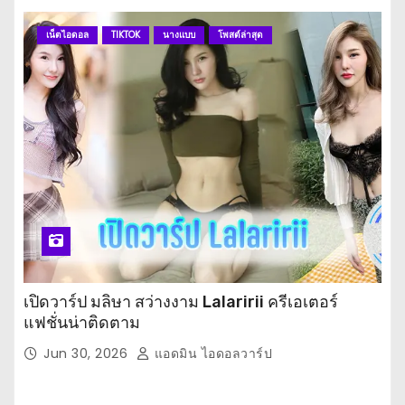
เน็ตไอดอล
TIKTOK
นางแบบ
โพสต์ล่าสุด
เปิดวาร์ป มลิษา สว่างงาม Lalaririi ครีเอเตอร์
แฟชั่นน่าติดตาม
Jun 30, 2026
แอดมิน ไอดอลวาร์ป