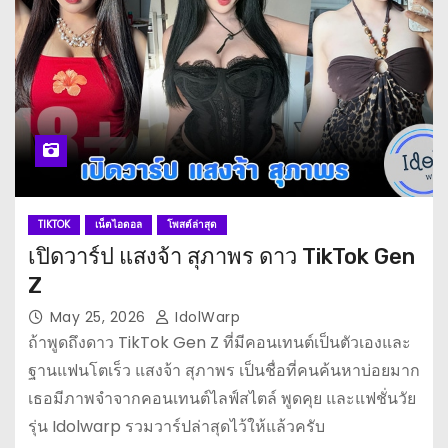
TIKTOK
เน็ตไอดอล
โพสต์ล่าสุด
เปิดวาร์ป แสงจ้า สุภาพร ดาว TikTok Gen
Z
May 25, 2026
IdolWarp
ถ้าพูดถึงดาว TikTok Gen Z ที่มีคอนเทนต์เป็นตัวเองและ
ฐานแฟนโตเร็ว แสงจ้า สุภาพร เป็นชื่อที่คนค้นหาบ่อยมาก
เธอมีภาพจำจากคอนเทนต์ไลฟ์สไตล์ พูดคุย และแฟชั่นวัย
รุ่น Idolwarp รวมวาร์ปล่าสุดไว้ให้แล้วครับ