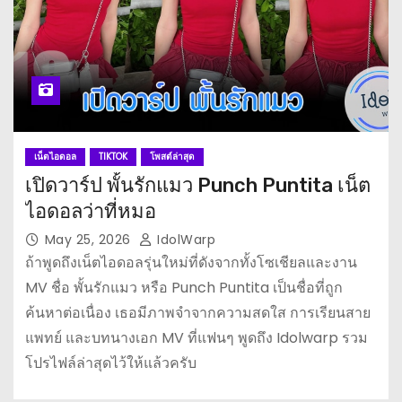
เน็ตไอดอล
TIKTOK
โพสต์ล่าสุด
เปิดวาร์ป พั้นรักแมว Punch Puntita เน็ต
ไอดอลว่าที่หมอ
May 25, 2026
IdolWarp
ถ้าพูดถึงเน็ตไอดอลรุ่นใหม่ที่ดังจากทั้งโซเชียลและงาน
MV ชื่อ พั้นรักแมว หรือ Punch Puntita เป็นชื่อที่ถูก
ค้นหาต่อเนื่อง เธอมีภาพจำจากความสดใส การเรียนสาย
แพทย์ และบทนางเอก MV ที่แฟนๆ พูดถึง Idolwarp รวม
โปรไฟล์ล่าสุดไว้ให้แล้วครับ