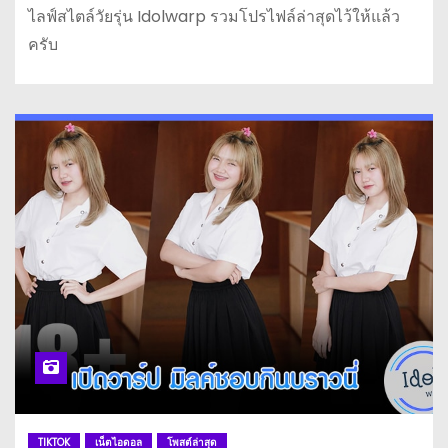
ไลฟ์สไตล์วัยรุ่น Idolwarp รวมโปรไฟล์ล่าสุดไว้ให้แล้ว
ครับ
TIKTOK
เน็ตไอดอล
โพสต์ล่าสุด