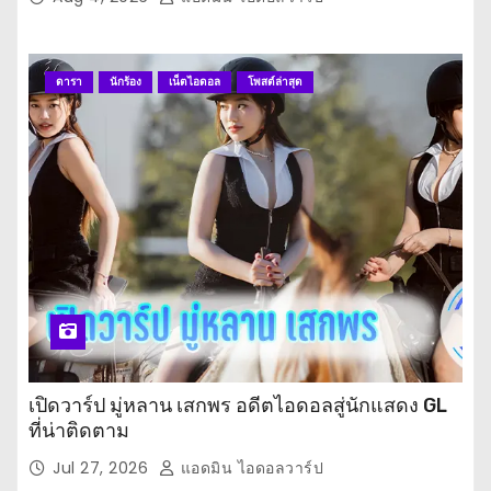
i
o
ดารา
นักร้อง
เน็ตไอดอล
โพสต์ล่าสุด
n
เปิดวาร์ป มู่หลาน เสกพร อดีตไอดอลสู่นักแสดง GL
ที่น่าติดตาม
Jul 27, 2026
แอดมิน ไอดอลวาร์ป