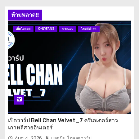
o
s
ห้ามพลาด!!
t
เน็ตไอดอล
ONLYFANS
นางแบบ
โพสต์ล่าสุด
s
p
a
g
i
n
a
เปิดวาร์ป Bell Chan Velvet_7 ครีเอเตอร์สาว
เกาหลีสายอินเตอร์
t
Aug 4, 2026
แอดมิน ไอดอลวาร์ป