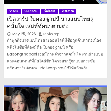
นางแบบ
ONLYFANS
เน็ตไอดอล
โพสต์ล่าสุด
เปิดวาร์ป ใบตอง ฐาปนี นางแบบไทยลุ
คมั่นใจ เสน่ห์ชัดน่าตามต่อ
May 25, 2026
IdolWarp
ถ้าพูดถึงนางแบบไทยสายออนไลน์ที่ชื่อถูกค้นหาต่อเนื่อง
หนึ่งในชื่อที่ต้องมีคือ ใบตอง ฐาปนี หรือ
Baitongthapani เธอมีภาพจำจากลุคมั่นใจ งานถ่ายแบบ
และคอนเทนต์ที่มีสไตล์ชัด ใครอยากรู้จักแบบกระชับ
พร้อมวาร์ปติดตาม Idolwarp รวมไว้ให้แล้วครับ