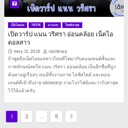
เน็ตไอดอล
TIKTOK
นางแบบ
โพสต์ล่าสุด
เปิดวาร์ป แนน วริศรา อ่อนคล้อย เน็ตไอ
ดอลสาว
May 21, 2026
IdolWarp
ถ้าพูดถึงเน็ตไอดอลสาวไทยที่โตมากับคอนเทนต์สั้นและ
ภาพลักษณ์สดใส แนน วริศรา อ่อนคล้อย เป็นอีกชื่อที่ถูก
ค้นหาอยู่เรื่อยๆ เธอมีทั้งงานภาพ ไลฟ์สไตล์ และคอน
เทนต์ที่เข้าถึงง่าย Idolwarp รวมโปรไฟล์และวาร์ปล่าสุด
ไว้ให้แล้วครับ
P
1
2
…
6