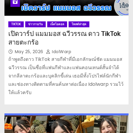
TIKTOK
ข่าวรายวัน
เน็ตไอดอล
โพสต์ล่าสุด
เปิดวาร์ป แมมมอส ฉวีวรรณ ดาว TikTok
สายตะกร้อ
May 25, 2026
IdolWarp
ถ้าพูดถึงดาว TikTok สายกีฬาที่มีเอกลักษณ์ชัด แมมมอส
ฉวีวรรณ เป็นชื่อที่แฟนกีฬาและแฟนคอนเทนต์สั้นจำได้
จากลีลาตะกร้อและบุคลิกขี้เล่น เธอมีทั้งโปรไฟล์นักกีฬา
และช่องทางติดตามที่คนค้นหาต่อเนื่อง Idolwarp รวมไว้
ให้แล้วครับ