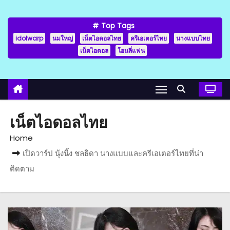
Top Tags
idolwarp
นมใหญ่
เน็ตไอดอลไทย
ครีเอเตอร์ไทย
นางแบบไทย
เน็ตไอดอล
โอนลี่แฟน
เน็ตไอดอลไทย
Home
เปิดวาร์ป นุ้งนิ้ง ชลธิดา นางแบบและครีเอเตอร์ไทยที่น่า
ติดตาม