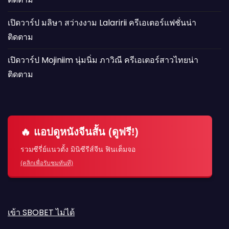
เปิดวาร์ป มลิษา สว่างงาม Lalaririi ครีเอเตอร์แฟชั่นน่า
ติดตาม
เปิดวาร์ป Mojiniim นุ่มนิ่ม ภาวิณี ครีเอเตอร์สาวไทยน่า
ติดตาม
🔥 แอปดูหนังจีนสั้น (ดูฟรี!)
รวมซีรี่ย์แนวตั้ง มินิซีรีส์จีน ฟินเต็มจอ
(คลิกเพื่อรับชมทันที)
เข้า SBOBET ไม่ได้