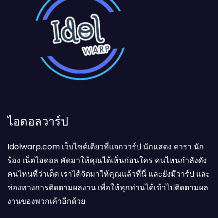
ไอดอลวาร์ป
Idolwarp.com เว็บไซต์เดียวที่แจกวาร์ป นักแสดง ดารา นัก
ร้อง เน็ตไอดอล คัดมาให้คุณได้เห็นก่อนใคร คนไหนกำลังดัง
คนไหนที่ว่าเด็ด เราได้จัดมาให้คุณแล้วที่นี่ และยังมีวาร์ป และ
ช่องทางการติดตามผลงาน เพื่อให้ทุกท่านได้เข้าไปติดตามผล
งานของพวกเค้าอีกด้วย