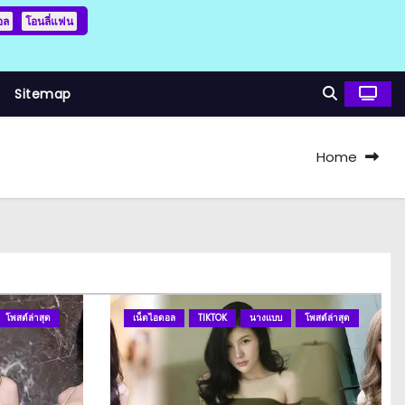
อล
โอนลี่แฟน
Sitemap
Home
โพสต์ล่าสุด
เน็ตไอดอล
TIKTOK
นางแบบ
โพสต์ล่าสุด