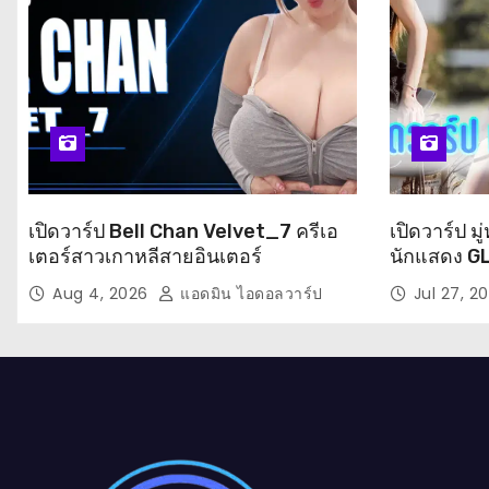
เปิดวาร์ป Bell Chan Velvet_7 ครีเอ
เปิดวาร์ป ม
เตอร์สาวเกาหลีสายอินเตอร์
นักแสดง GL 
Aug 4, 2026
แอดมิน ไอดอลวาร์ป
Jul 27, 2