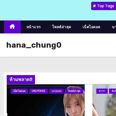
Top Tags
หน้าแรก
โพสต์ล่าสุด
เน็ตไอดอล
น
hana_chung0
ห้ามพลาด!!
เน็ตไอดอล
ONLYFANS
นางแบบ
โพสต์ล่าสุด
ดารา
นักร