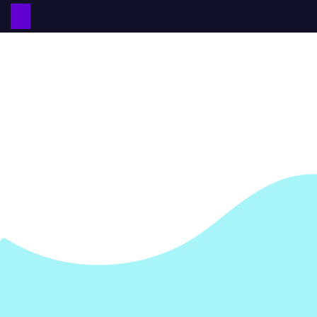
S
k
i
p
t
o
c
o
n
t
e
n
t