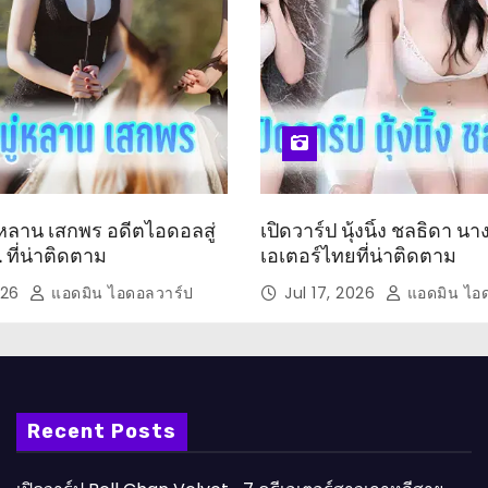
ู่หลาน เสกพร อดีตไอดอลสู่
เปิดวาร์ป นุ้งนิ้ง ชลธิดา 
ที่น่าติดตาม
เอเตอร์ไทยที่น่าติดตาม
026
แอดมิน ไอดอลวาร์ป
Jul 17, 2026
แอดมิน ไอ
Recent Posts