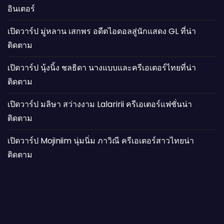
อินเตอร์
เปิดวาร์ป มู่หลาน เสกพร อดีตไอดอลสู่นักแสดง GL ที่น่า
ติดตาม
เปิดวาร์ป นุ้งนิ้ง ชลธิดา นางแบบและครีเอเตอร์ไทยที่น่า
ติดตาม
เปิดวาร์ป มลิษา สว่างงาม Lalaririi ครีเอเตอร์แฟชั่นน่า
ติดตาม
เปิดวาร์ป Mojiniim นุ่มนิ่ม ภาวิณี ครีเอเตอร์สาวไทยน่า
ติดตาม