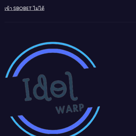
เข้า SBOBET ไม่ได้