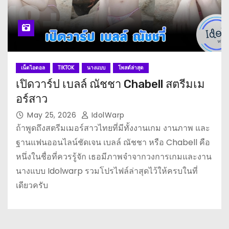
เน็ตไอดอล
TIKTOK
นางแบบ
โพสต์ล่าสุด
เปิดวาร์ป เบลล์ ณัชชา Chabell สตรีมเม
อร์สาว
May 25, 2026
IdolWarp
ถ้าพูดถึงสตรีมเมอร์สาวไทยที่มีทั้งงานเกม งานภาพ และ
ฐานแฟนออนไลน์ชัดเจน เบลล์ ณัชชา หรือ Chabell คือ
หนึ่งในชื่อที่ควรรู้จัก เธอมีภาพจำจากวงการเกมและงาน
นางแบบ Idolwarp รวมโปรไฟล์ล่าสุดไว้ให้ครบในที่
เดียวครับ