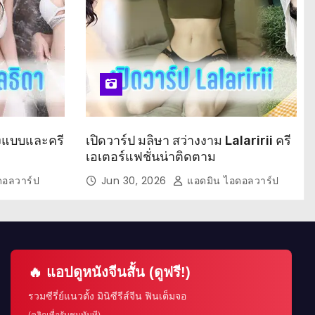
นางแบบและครี
เปิดวาร์ป มลิษา สว่างงาม Lalaririi ครี
เอเตอร์แฟชั่นน่าติดตาม
ดอลวาร์ป
Jun 30, 2026
แอดมิน ไอดอลวาร์ป
🔥 แอปดูหนังจีนสั้น (ดูฟรี!)
รวมซีรี่ย์แนวตั้ง มินิซีรีส์จีน ฟินเต็มจอ