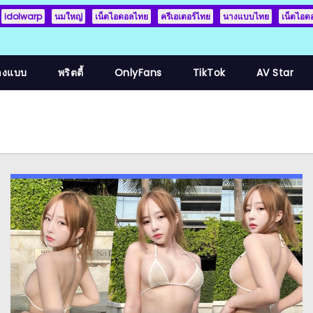
idolwarp
นมใหญ่
เน็ตไอดอลไทย
ครีเอเตอร์ไทย
นางแบบไทย
เน็ตไอด
างแบบ
พริตตี้
OnlyFans
TikTok
AV Star