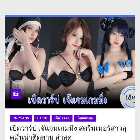
ONLYFANS
TIKTOK
เน็ตไอดอล
โพสต์ล่าสุด
เปิดวาร์ป เจ๊แจมเกมมิ่ง สตรีมเมอร์สาวลุ
คมั่นน่าติดตาม ล่าสุด