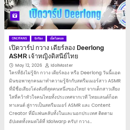
ONLYFANS
นักร้อง
เน็ตไอดอล
เปิดวาร์ป กวาง เดียร์ลอง Deerlong
ASMR เจ้าหญิงดิสนีย์ไทย
May 12, 2026
IdolMaster
ใครที่ยังไม่รู้จัก กวาง เดียร์ลอง หรือ Deerlong วันนี้แอด
มินขอพาทุกคนมาทำความรู้จักกับสตรีมเมอร์สาว ASMR
ที่มีชื่อเสียงโด่งดังที่สุดคนหนึ่งของไทย! จากเด็กสาวเสียง
ใสที่คว้าหัวใจคนไทยทั้งประเทศจากเวที ไทยแลนด์ก็อต
ทาเลนต์ สู่การเป็นสตรีมเมอร์ ASMR และ Content
Creator ที่มีแฟนคลับทั้งในและนอกประเทศ ติดตาม
อัปเดตทั้งหมดได้ที่ Idolwarp ครับ! กวาง…