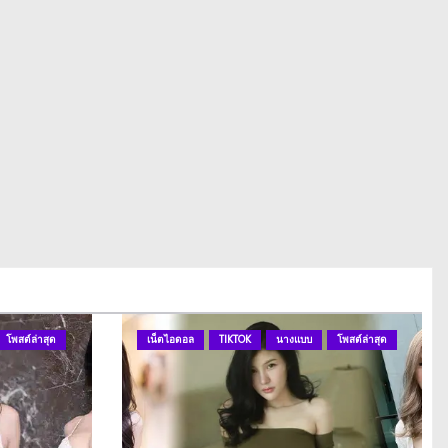
โพสต์ล่าสุด
เน็ตไอดอล
TIKTOK
นางแบบ
โพสต์ล่าสุด