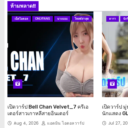
ห้ามพลาด!!
เน็ตไอดอล
ONLYFANS
นางแบบ
โพสต์ล่าสุด
ดารา
นักร
เปิดวาร์ป Bell Chan Velvet_7 ครีเอ
เปิดวาร์ป ม
เตอร์สาวเกาหลีสายอินเตอร์
นักแสดง GL 
Aug 4, 2026
แอดมิน ไอดอลวาร์ป
Jul 27, 2