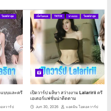
โพสต์ล่าสุด
เน็ตไอดอล
TIKTOK
นางแบบ
โพสต์ล่าสุด
นางแบบและครี
เปิดวาร์ป มลิษา สว่างงาม Lalaririi ครี
เอเตอร์แฟชั่นน่าติดตาม
ดอลวาร์ป
Jun 30, 2026
แอดมิน ไอดอลวาร์ป