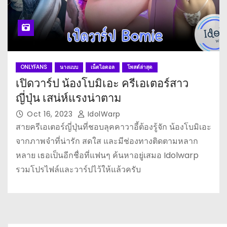
ONLYFANS
นางแบบ
เน็ตไอดอล
โพสต์ล่าสุด
เปิดวาร์ป น้องโบมิเอะ ครีเอเตอร์สาว
ญี่ปุ่น เสน่ห์แรงน่าตาม
Oct 16, 2023
IdolWarp
สายครีเอเตอร์ญี่ปุ่นที่ชอบลุคคาวาอี้ต้องรู้จัก น้องโบมิเอะ
จากภาพจำที่น่ารัก สดใส และมีช่องทางติดตามหลาก
หลาย เธอเป็นอีกชื่อที่แฟนๆ ค้นหาอยู่เสมอ Idolwarp
รวมโปรไฟล์และวาร์ปไว้ให้แล้วครับ