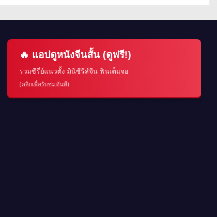
🔥 แอปดูหนังจีนสั้น (ดูฟรี!)
รวมซีรี่ย์แนวตั้ง มินิซีรีส์จีน ฟินเต็มจอ
(คลิกเพื่อรับชมทันที)