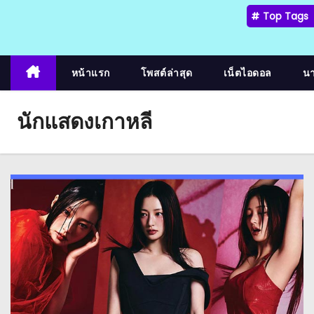
Top Tags
หน้าแรก
โพสต์ล่าสุด
เน็ตไอดอล
น
นักแสดงเกาหลี