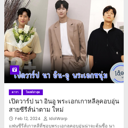
ดารา
โพสต์ล่าสุด
เปิดวาร์ป นา อินอู พระเอกเกาหลีลุคอบอุ่น
สายซีรีส์น่าตาม ใหม่
Feb 12, 2024
IdolWarp
แฟนซีรีส์เกาหลีที่ชอบพระเอกลุคอบอุ่นน่าจะคุ้นชื่อ นา