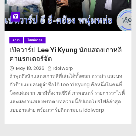
ดารา
โพสต์ล่าสุด
เปิดวาร์ป Lee Yi Kyung นักแสดงเกาหลี
คาแรกเตอร์จัด
May 18, 2026
IdolWarp
ถ้าพูดถึงนักแสดงเกาหลีที่เล่นได้ทั้งตลก ดราม่า และบท
ตัวร้ายแบบคนดูจำชื่อได้ Lee Yi Kyung คือหนึ่งในคนที่
โดดเด่นมาก เขามีทั้งงานซีรีส์ ภาพยนตร์ รายการวาไรตี้
และผลงานเพลงทรอต บทความนี้อัปเดตโปรไฟล์ล่าสุด
แบบอ่านง่าย พร้อมวาร์ปติดตามบน Idolwarp