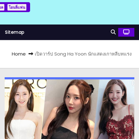
อล
โอนลี่แฟน
Sitemap
Home
เปิดวาร์ป Song Ha Yoon นักแสดงเกาหลีบทแรง