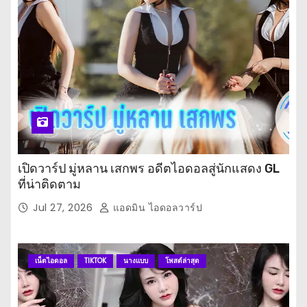
เปิดวาร์ป มู่หลาน เสกพร อดีตไอดอลสู่นักแสดง GL
ที่น่าติดตาม
Jul 27, 2026
แอดมิน ไอดอลวาร์ป
เน็ตไอดอล
TIKTOK
นางแบบ
โพสต์ล่าสุด