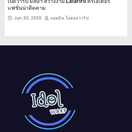
เปิดวาร์ป มลิษา สว่างงาม Lalaririi ครีเอเตอร์
แฟชั่นน่าติดตาม
Jun 30, 2026
แอดมิน ไอดอลวาร์ป