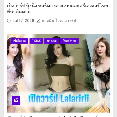
เปิดวาร์ป นุ้งนิ้ง ชลธิดา นางแบบและครีเอเตอร์ไทย
ที่น่าติดตาม
Jul 17, 2026
แอดมิน ไอดอลวาร์ป
เน็ตไอดอล
TIKTOK
นางแบบ
โพสต์ล่าสุด