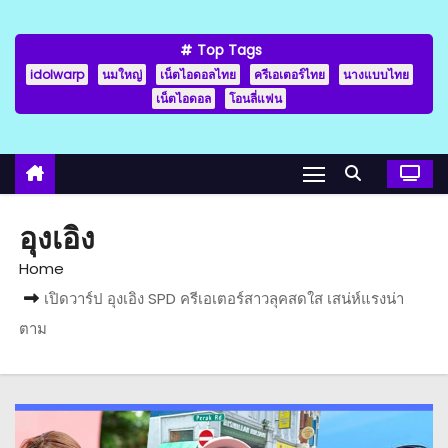
Top Tags
idolwarp
นมใหญ่
เน็ตไอดอลไทย
ครีเอเตอร์ไทย
นางแบบไทย
เน็ตไอดอล
โอนลี่แฟน
อุงเอิง
Home
เปิดวาร์ป อุงเอิง SPD ครีเอเตอร์สาวลุคสดใส เสน่ห์แรงน่า
ตาม