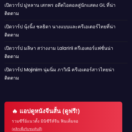
เปิดวาร์ป มู่หลาน เสกพร อดีตไอดอลสู่นักแสดง GL ที่น่า
ติดตาม
เปิดวาร์ป นุ้งนิ้ง ชลธิดา นางแบบและครีเอเตอร์ไทยที่น่า
ติดตาม
เปิดวาร์ป มลิษา สว่างงาม Lalaririi ครีเอเตอร์แฟชั่นน่า
ติดตาม
เปิดวาร์ป Mojiniim นุ่มนิ่ม ภาวิณี ครีเอเตอร์สาวไทยน่า
ติดตาม
🔥 แอปดูหนังจีนสั้น (ดูฟรี!)
รวมซีรี่ย์แนวตั้ง มินิซีรีส์จีน ฟินเต็มจอ
(คลิกเพื่อรับชมทันที)