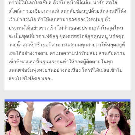
ทาวน์ในโลกโซเชียล ด้วยใบหน้าที่จิ้มลิ้ม น่ารัก สดใส
สไตล์สาวเอเชียขนานแท้ แต่กลับซ่อนรูปด้วยสัดส่วนที่โค้ง
เว้าเย้ายวนใจ ทำให้เธอสามารถครองใจหนุ่มๆ ทั่ว
ประเทศได้อย่างรวดเร็ว ไม่ว่าเธอจะปรากฏตัวในลุคไหน
จะเป็นชุดเที่ยวคาเฟ่ชิลๆ ชุดเดรสสไตล์ลูกคุณหนู หรือชุด
ว่ายน้ำสุดเซ็กซี่ เธอก็สามารถสะกดทุกสายตาให้หยุดอยู่ที่
เธอได้อย่างง่ายดาย ดาเมจความน่ารักผสมผสานกับความ
เซ็กซี่ของเธอนั้นรุนแรงจนทำให้ยอดผู้ติดตามในทุก
แพลตฟอร์มพุ่งทะยานอย่างต่อเนื่อง ใครที่ได้เผลอเข้าไป
ส่องโปรไฟล์ของเธอ…