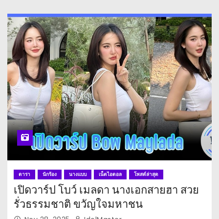
ดารา
นักร้อง
นางแบบ
เน็ตไอดอล
โพสต์ล่าสุด
เปิดวาร์ป โบว์ เมลดา นางเอกสายฮา สวย
รั่วธรรมชาติ ขวัญใจมหาชน