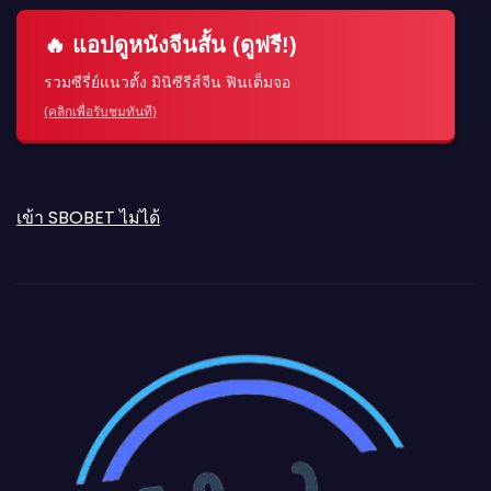
🔥 แอปดูหนังจีนสั้น (ดูฟรี!)
รวมซีรี่ย์แนวตั้ง มินิซีรีส์จีน ฟินเต็มจอ
(คลิกเพื่อรับชมทันที)
เข้า SBOBET ไม่ได้