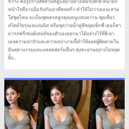
ขวาง คือรูปร่างสัดส่วนที่ดูแลมาอย่างเพอร์เฟกต์ หน้าอก
หน้าใจที่อวบอิ่มรับกับเอวที่คอดกิ่ว ทำให้ไม่ว่าเธอจะสวม
ใส่ชุดไหน จะเป็นชุดเดรสลูกคุณหนูแสนหวาน ชุดเที่ยว
สไตล์วัยรุ่นเจแปนนิส หรือชุดว่ายน้ำทูพีซสุดเซ็กซี่ เธอก็สา
มารถพรีเซนต์เสน่ห์ของตัวเองออกมาได้อย่างไร้ที่ติ ดา
เมจความน่ารักและความสง่างามนี้ทำให้ยอดผู้ติดตามใน
อินสตาแกรมและแพลตฟอร์มอื่นๆ พุ่งทะยานอย่างไม่หยุด
ยั้ง…