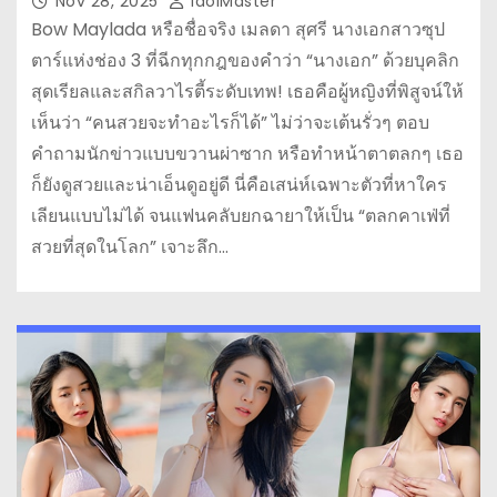
Nov 28, 2025
IdolMaster
Bow Maylada หรือชื่อจริง เมลดา สุศรี นางเอกสาวซุป
ตาร์แห่งช่อง 3 ที่ฉีกทุกกฎของคำว่า “นางเอก” ด้วยบุคลิก
สุดเรียลและสกิลวาไรตี้ระดับเทพ! เธอคือผู้หญิงที่พิสูจน์ให้
เห็นว่า “คนสวยจะทำอะไรก็ได้” ไม่ว่าจะเต้นรั่วๆ ตอบ
คำถามนักข่าวแบบขวานผ่าซาก หรือทำหน้าตาตลกๆ เธอ
ก็ยังดูสวยและน่าเอ็นดูอยู่ดี นี่คือเสน่ห์เฉพาะตัวที่หาใคร
เลียนแบบไม่ได้ จนแฟนคลับยกฉายาให้เป็น “ตลกคาเฟ่ที่
สวยที่สุดในโลก” เจาะลึก…