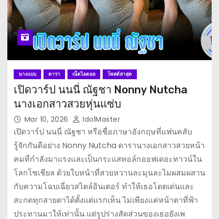
นางแบบ
ดารา
เน็ตไอดอล
โพสต์ล่าสุด
เปิดวาร์ป นนนี่ ณัฐชา Nonny Nutcha
นางเอกสาวสวยหุ่นแซ่บ
Mar 10, 2026
IdolMaster
เปิดวาร์ป นนนี่ ณัฐชา หรือชื่อภาษาอังกฤษที่แฟนคลับ
รู้จักกันดีอย่าง Nonny Nutcha ดารานางเอกสาวสวยหน้า
คมที่กำลังมาแรงและเป็นกระแสทอล์กออฟเดอะทาวน์ใน
โลกโซเชียล ด้วยใบหน้าที่สวยหวานละมุนละไมผสมผสาน
กับความโฉบเฉี่ยวสไตล์อินเตอร์ ทำให้เธอโดดเด่นและ
สะกดทุกสายตาได้ตั้งแต่แรกเห็น ไม่เพียงแค่หน้าตาที่ฟ้า
ประทานมาให้เท่านั้น แต่รูปร่างสัดส่วนของเธอยังเพ