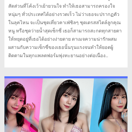
สัดส่วนที่โค้งเว้าเย้ายวนใจ ทำให้เธอสามารถครองใจ
หนุ่มๆ ทั่วประเทศได้อย่างรวดเร็ว ไม่ว่าเธอจะปรากฏตัว
ในลุคไหน จะเป็นชุดเที่ยวคาเฟ่ชิลๆ ชุดเดรสสไตล์ลูกคุณ
หนู หรือชุดว่ายน้ำสุดเซ็กซี่ เธอก็สามารถสะกดทุกสายตา
ให้หยุดอยู่ที่เธอได้อย่างง่ายดาย ดาเมจความน่ารักผสม
ผสานกับความเซ็กซี่ของเธอนั้นรุนแรงจนทำให้ยอดผู้
ติดตามในทุกแพลตฟอร์มพุ่งทะยานอย่างต่อเนื่อง…