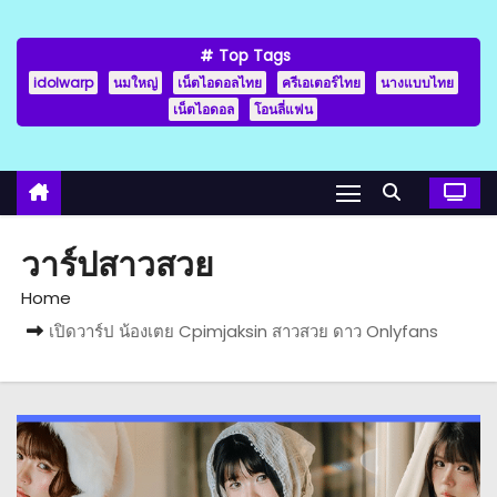
Top Tags
idolwarp
นมใหญ่
เน็ตไอดอลไทย
ครีเอเตอร์ไทย
นางแบบไทย
เน็ตไอดอล
โอนลี่แฟน
วาร์ปสาวสวย
Home
เปิดวาร์ป น้องเตย Cpimjaksin สาวสวย ดาว Onlyfans