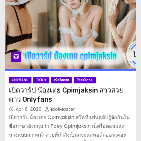
ONLYFANS
TIKTOK
เน็ตไอดอล
โพสต์ล่าสุด
เปิดวาร์ป น้องเตย Cpimjaksin สาวสวย
ดาว Onlyfans
Apr 6, 2026
IdolMaster
เปิดวาร์ป น้องเตย Cpimjaksin หรือที่แฟนคลับรู้จักกันใน
ชื่อภาษาอังกฤษว่า Toey Cpimjaksin เน็ตไอดอลและ
นางแบบสาวหน้าสวยที่กำลังเป็นกระแสทอล์กออฟเดอะ