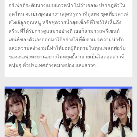
อร์เฟกต์ระดับนางแบบแถวหน้า ไม่ว่าเธอจะปรากฏตัวใน
ลุคไหน จะเป็นชุดออกงานสุดหรูหราที่ดูแพง ชุดเที่ยวคาเฟ่
สไตล์ลูกคุณหนู หรือชุดว่ายน้ำสุดเซ็กซี่ที่โชว์ให้เห็นถึง
สรีระที่ได้รับการดูแลมาอย่างดี เธอก็สามารถพรีเซนต์
เสน่ห์ของตัวเองออกมาได้อย่างไร้ที่ติ ดาเมจความน่ารัก
และความสง่างามนี้ทำให้ยอดผู้ติดตามในทุกแพลตฟอร์ม
ของเธอพุ่งทะยานอย่างไม่หยุดยั้ง กลายเป็นไอดอลสาวที่
หนุ่มๆ ทั่วประเทศต่างหมายปอง และสาวๆ…