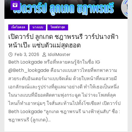
เน็ตไอดอล
นางแบบ
โพสต์ล่าสุด
เปิดวาร์ป ลูกเกด ชฎาพรนรี วาร์ปนางฟ้า
หน้าเป๊ะ แซ่บตัวแม่สุดฮอต
Feb 3, 2026
IdolMaster
Beth Lookgade หรือที่หลายคนรู้จักในชื่อ IG
@Beth_lookgade คือนางแบบสาวไทยที่พกพาความ
สวยระดับอินเตอร์มาแบบจัดเต็ม ด้วยใบหน้าที่คมสวยมี
เอกลักษณ์และรูปร่างที่ดูแลมาอย่างดี ทำให้เธอเป็นหนึ่ง
ในนางแบบที่มียอดติดตามพุ่งกระฉูด ไม่ว่าจะโพสต์ลุค
ไหนก็ทำเอาหนุ่มๆ ใจสั่นสะท้านไปทั้งโซเชียล! เปิดวาร์ป
Beth Lookgade “ลูกเกด ชฎาพรนรี นางฟ้าหุ่นสับ“ ชื่อ :
ชฎาพรนรี (ลูกเกด)…