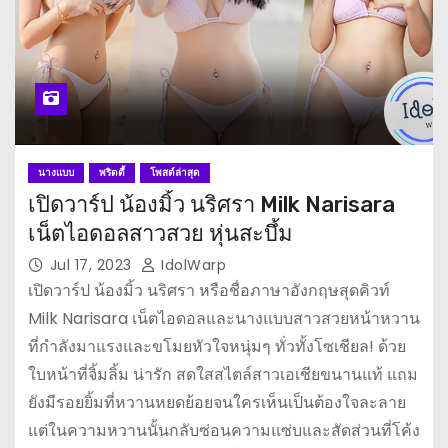
นางแบบ
พริตตี้
โพสต์ล่าสุด
เปิดวาร์ป น้องมิ้ว นริศรา Milk Narisara
เน็ตไอดอลสาวสวย หุ่นสะบึ้ม
Jul 17, 2023
IdolWarp
เปิดวาร์ป น้องมิ้ว นริศรา หรือชื่อภาษาอังกฤษสุดคิวท์
Milk Narisara เน็ตไอดอลและนางแบบสาวสวยหน้าหวาน
ที่กำลังมาแรงและขโมยหัวใจหนุ่มๆ ทั่วทั้งโซเชียล! ด้วย
ใบหน้าที่จิ้มลิ้ม น่ารัก สดใสสไตล์สาวเอเชียขนานแท้ แถม
ยังมีรอยยิ้มที่หวานหยดย้อยจนใครเห็นเป็นต้องใจละลาย
แต่ในความหวานนั้นกลับซ่อนความแซ่บและสัดส่วนที่โค้ง