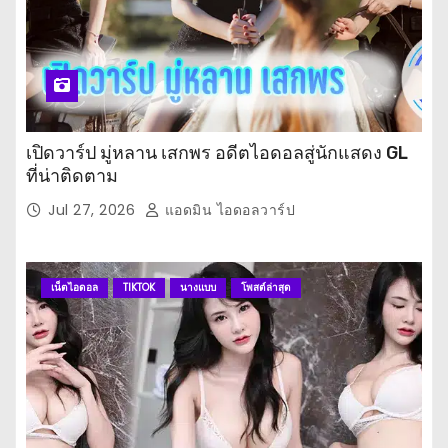
เปิดวาร์ป มู่หลาน เสกพร อดีตไอดอลสู่นักแสดง GL
ที่น่าติดตาม
Jul 27, 2026
แอดมิน ไอดอลวาร์ป
เน็ตไอดอล
TIKTOK
นางแบบ
โพสต์ล่าสุด