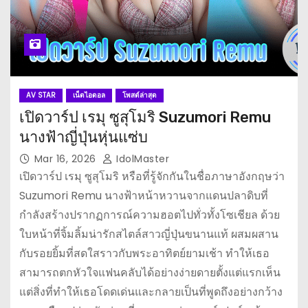
AV STAR
เน็ตไอดอล
โพสต์ล่าสุด
เปิดวาร์ป เรมุ ซูสุโมริ Suzumori Remu
นางฟ้าญี่ปุ่นหุ่นแซ่บ
Mar 16, 2026
IdolMaster
เปิดวาร์ป เรมุ ซูสุโมริ หรือที่รู้จักกันในชื่อภาษาอังกฤษว่า
Suzumori Remu นางฟ้าหน้าหวานจากแดนปลาดิบที่
กำลังสร้างปรากฏการณ์ความฮอตไปทั่วทั้งโซเชียล ด้วย
ใบหน้าที่จิ้มลิ้มน่ารักสไตล์สาวญี่ปุ่นขนานแท้ ผสมผสาน
กับรอยยิ้มที่สดใสราวกับพระอาทิตย์ยามเช้า ทำให้เธอ
สามารถตกหัวใจแฟนคลับได้อย่างง่ายดายตั้งแต่แรกเห็น
แต่สิ่งที่ทำให้เธอโดดเด่นและกลายเป็นที่พูดถึงอย่างกว้าง