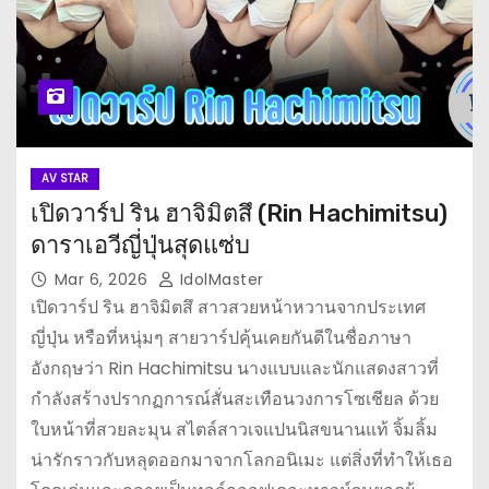
AV STAR
เปิดวาร์ป ริน ฮาจิมิตสึ (Rin Hachimitsu)
ดาราเอวีญี่ปุ่นสุดแซ่บ
Mar 6, 2026
IdolMaster
เปิดวาร์ป ริน ฮาจิมิตสึ สาวสวยหน้าหวานจากประเทศ
ญี่ปุ่น หรือที่หนุ่มๆ สายวาร์ปคุ้นเคยกันดีในชื่อภาษา
อังกฤษว่า Rin Hachimitsu นางแบบและนักแสดงสาวที่
กำลังสร้างปรากฏการณ์สั่นสะเทือนวงการโซเชียล ด้วย
ใบหน้าที่สวยละมุน สไตล์สาวเจแปนนิสขนานแท้ จิ้มลิ้ม
น่ารักราวกับหลุดออกมาจากโลกอนิเมะ แต่สิ่งที่ทำให้เธอ