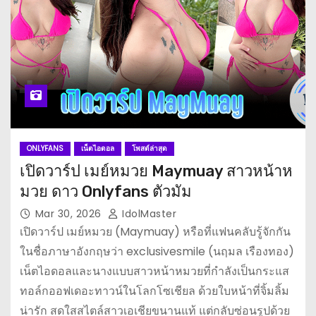
ONLYFANS
เน็ตไอดอล
โพสต์ล่าสุด
เปิดวาร์ป เมย์หมวย Maymuay สาวหน้าห
มวย ดาว Onlyfans ตัวมัม
Mar 30, 2026
IdolMaster
เปิดวาร์ป เมย์หมวย (Maymuay) หรือที่แฟนคลับรู้จักกัน
ในชื่อภาษาอังกฤษว่า exclusivesmile (นฤมล เรืองทอง)
เน็ตไอดอลและนางแบบสาวหน้าหมวยที่กำลังเป็นกระแส
ทอล์กออฟเดอะทาวน์ในโลกโซเชียล ด้วยใบหน้าที่จิ้มลิ้ม
น่ารัก สดใสสไตล์สาวเอเชียขนานแท้ แต่กลับซ่อนรูปด้วย