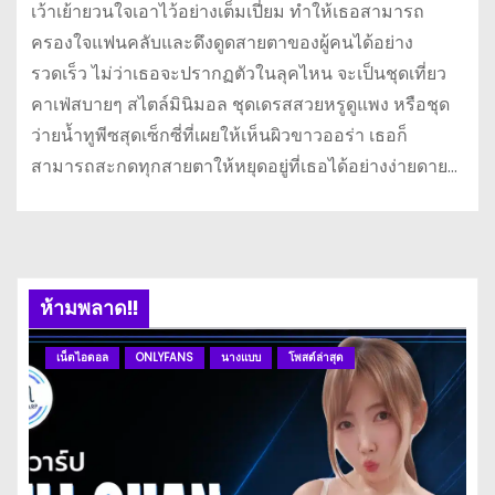
เว้าเย้ายวนใจเอาไว้อย่างเต็มเปี่ยม ทำให้เธอสามารถ
ครองใจแฟนคลับและดึงดูดสายตาของผู้คนได้อย่าง
รวดเร็ว ไม่ว่าเธอจะปรากฏตัวในลุคไหน จะเป็นชุดเที่ยว
คาเฟ่สบายๆ สไตล์มินิมอล ชุดเดรสสวยหรูดูแพง หรือชุด
ว่ายน้ำทูพีซสุดเซ็กซี่ที่เผยให้เห็นผิวขาวออร่า เธอก็
สามารถสะกดทุกสายตาให้หยุดอยู่ที่เธอได้อย่างง่ายดาย…
ห้ามพลาด!!
เน็ตไอดอล
ONLYFANS
นางแบบ
โพสต์ล่าสุด